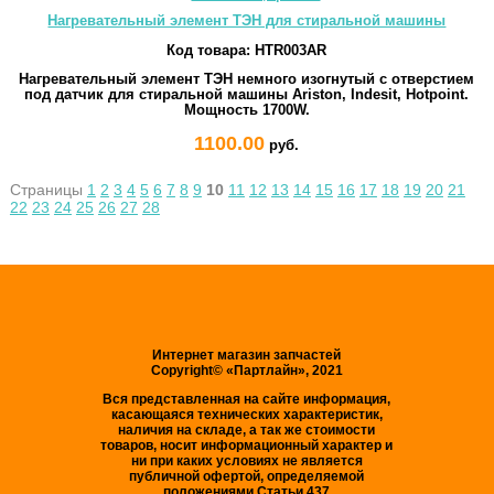
Нагревательный элемент ТЭН для стиральной машины
Код товара:
HTR003AR
Нагревательный элемент ТЭН немного изогнутый с отверстием
под датчик для стиральной машины Ariston, Indesit, Hotpoint.
Мощность 1700W.
1100.00
руб.
Страницы
1
2
3
4
5
6
7
8
9
10
11
12
13
14
15
16
17
18
19
20
21
22
23
24
25
26
27
28
Интернет магазин запчастей
Copyright© «Партлайн», 2021
Вся представленная на сайте информация,
касающаяся технических характеристик,
наличия на складе, а так же стоимости
товаров, носит информационный характер и
ни при каких условиях не является
публичной офертой, определяемой
положениями Статьи 437