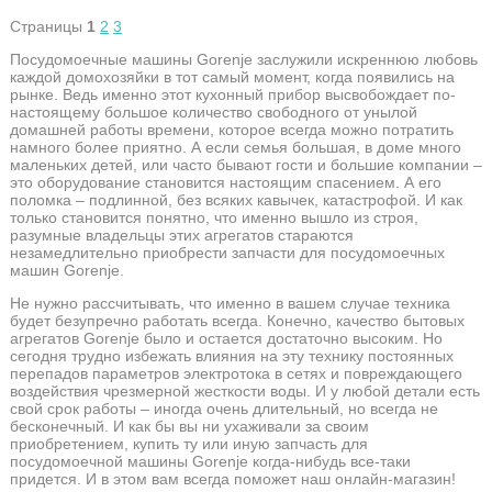
Страницы
1
2
3
Посудомоечные машины Gorenje заслужили искреннюю любовь
каждой домохозяйки в тот самый момент, когда появились на
рынке. Ведь именно этот кухонный прибор высвобождает по-
настоящему большое количество свободного от унылой
домашней работы времени, которое всегда можно потратить
намного более приятно. А если семья большая, в доме много
маленьких детей, или часто бывают гости и большие компании –
это оборудование становится настоящим спасением. А его
поломка – подлинной, без всяких кавычек, катастрофой. И как
только становится понятно, что именно вышло из строя,
разумные владельцы этих агрегатов стараются
незамедлительно приобрести запчасти для посудомоечных
машин Gorenje.
Не нужно рассчитывать, что именно в вашем случае техника
будет безупречно работать всегда. Конечно, качество бытовых
агрегатов Gorenje было и остается достаточно высоким. Но
сегодня трудно избежать влияния на эту технику постоянных
перепадов параметров электротока в сетях и повреждающего
воздействия чрезмерной жесткости воды. И у любой детали есть
свой срок работы – иногда очень длительный, но всегда не
бесконечный. И как бы вы ни ухаживали за своим
приобретением, купить ту или иную запчасть для
посудомоечной машины Gorenje когда-нибудь все-таки
придется. И в этом вам всегда поможет наш онлайн-магазин!