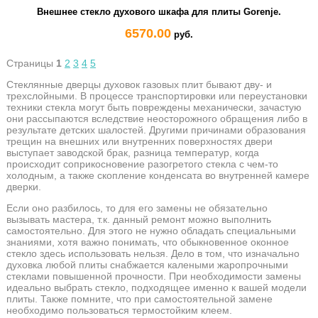
Внешнее стекло духового шкафа для плиты Gorenje.
6570.00
руб.
Страницы
1
2
3
4
5
Стеклянные дверцы духовок газовых плит бывают дву- и
трехслойными. В процессе транспортировки или переустановки
техники стекла могут быть повреждены механически, зачастую
они рассыпаются вследствие неосторожного обращения либо в
результате детских шалостей. Другими причинами образования
трещин на внешних или внутренних поверхностях двери
выступает заводской брак, разница температур, когда
происходит соприкосновение разогретого стекла с чем-то
холодным, а также скопление конденсата во внутренней камере
дверки.
Если оно разбилось, то для его замены не обязательно
вызывать мастера, т.к. данный ремонт можно выполнить
самостоятельно. Для этого не нужно обладать специальными
знаниями, хотя важно понимать, что обыкновенное оконное
стекло здесь использовать нельзя. Дело в том, что изначально
духовка любой плиты снабжается калеными жаропрочными
стеклами повышенной прочности. При необходимости замены
идеально выбрать стекло, подходящее именно к вашей модели
плиты. Также помните, что при самостоятельной замене
необходимо пользоваться термостойким клеем.