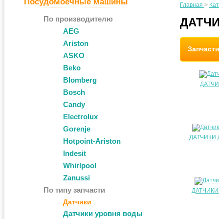
Посудомоечные машины
Главная
>
Кат
По производителю
ДАТЧ
AEG
Ariston
Запчаст
ASKO
Beko
Blomberg
ДАТЧИ
Bosch
Candy
Electrolux
Gorenje
ДАТЧИКИ
Hotpoint-Ariston
Indesit
Whirlpool
Zanussi
По типу запчасти
ДАТЧИКИ
Датчики
Датчики уровня воды