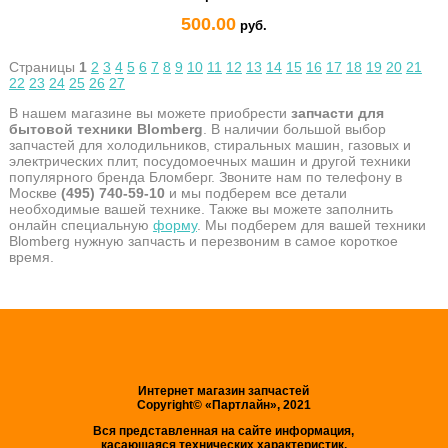
500.00
руб.
Страницы
1
2
3
4
5
6
7
8
9
10
11
12
13
14
15
16
17
18
19
20
21
22
23
24
25
26
27
В нашем магазине вы можете приобрести
запчасти для
бытовой техники Blomberg
. В наличии большой выбор
запчастей для холодильников, стиральных машин, газовых и
электрических плит, посудомоечных машин и другой техники
популярного бренда Бломберг. Звоните нам по телефону в
Москве
(495) 740-59-10
и мы подберем все детали
необходимые вашей технике. Также вы можете заполнить
онлайн специальную
форму
. Мы подберем для вашей техники
Blomberg нужную запчасть и перезвоним в самое короткое
время.
Интернет магазин запчастей
Copyright© «Партлайн», 2021
Вся представленная на сайте информация,
касающаяся технических характеристик,