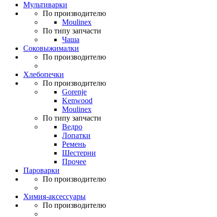
Мультиварки
По производителю
Moulinex
По типу запчасти
Чаша
Соковыжималки
По производителю
Хлебопечки
По производителю
Gorenje
Kenwood
Moulinex
По типу запчасти
Ведро
Лопатки
Ремень
Шестерни
Прочее
Пароварки
По производителю
Химия-аксессуары
По производителю