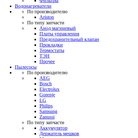
Фильтры
Водонагреватели
По производителю
Ariston
По типу запчасти
Анод магниевый
Платы управления
Предохранительный клапан
Прокладки
Термостаты
ТЭН
Прочее
Пылесосы
По производителю
AEG
Bosch
Electrolux
Gorenje
LG
Philips
Samsung
Zanussi
По типу запчасти
Аккумулятор
Держатель мешков