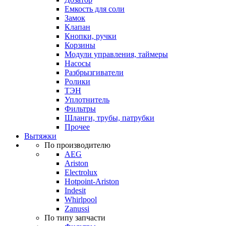
Емкость для соли
Замок
Клапан
Кнопки, ручки
Корзины
Модули управления, таймеры
Насосы
Разбрызгиватели
Ролики
ТЭН
Уплотнитель
Фильтры
Шланги, трубы, патрубки
Прочее
Вытяжки
По производителю
AEG
Ariston
Electrolux
Hotpoint-Ariston
Indesit
Whirlpool
Zanussi
По типу запчасти