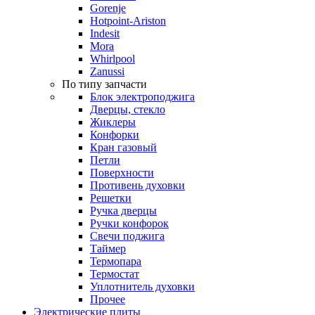
Gorenje
Hotpoint-Ariston
Indesit
Mora
Whirlpool
Zanussi
По типу запчасти
Блок электроподжига
Дверцы, стекло
Жиклеры
Конфорки
Кран газовый
Петли
Поверхности
Противень духовки
Решетки
Ручка дверцы
Ручки конфорок
Свечи поджига
Таймер
Термопара
Термостат
Уплотнитель духовки
Прочее
Электрические плиты