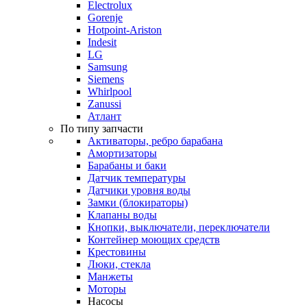
Electrolux
Gorenje
Hotpoint-Ariston
Indesit
LG
Samsung
Siemens
Whirlpool
Zanussi
Атлант
По типу запчасти
Активаторы, ребро барабана
Амортизаторы
Барабаны и баки
Датчик температуры
Датчики уровня воды
Замки (блокираторы)
Клапаны воды
Кнопки, выключатели, переключатели
Контейнер моющих средств
Крестовины
Люки, стекла
Манжеты
Моторы
Насосы