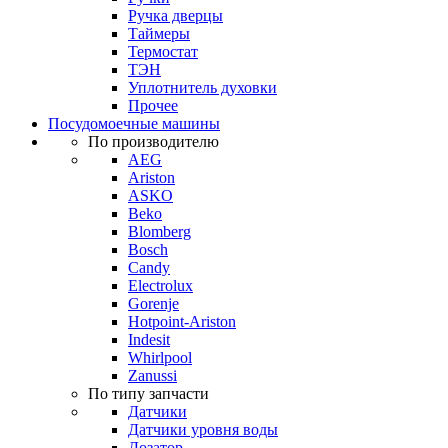
Ручка дверцы
Таймеры
Термостат
ТЭН
Уплотнитель духовки
Прочее
Посудомоечные машины
По производителю
AEG
Ariston
ASKO
Beko
Blomberg
Bosch
Candy
Electrolux
Gorenje
Hotpoint-Ariston
Indesit
Whirlpool
Zanussi
По типу запчасти
Датчики
Датчики уровня воды
Дозатор