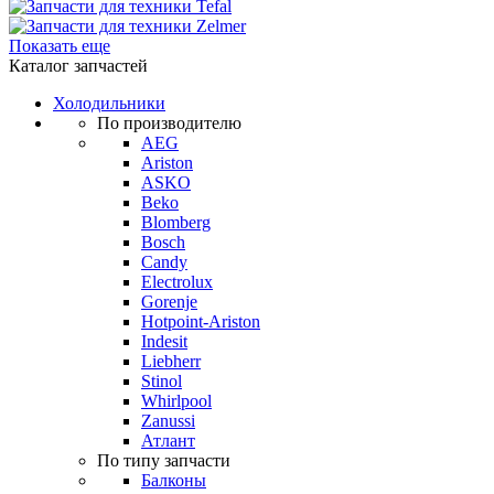
Показать еще
Каталог запчастей
Холодильники
По производителю
AEG
Ariston
ASKO
Beko
Blomberg
Bosch
Candy
Electrolux
Gorenje
Hotpoint-Ariston
Indesit
Liebherr
Stinol
Whirlpool
Zanussi
Атлант
По типу запчасти
Балконы