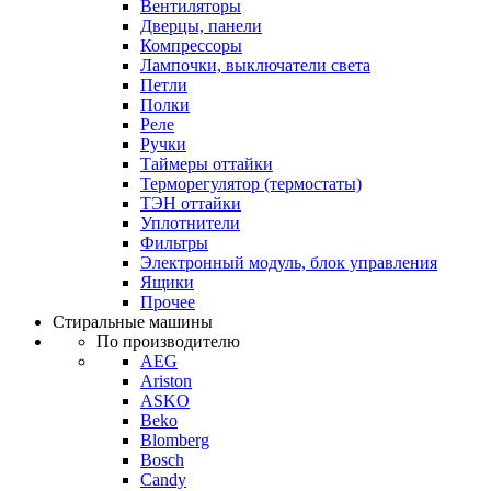
Вентиляторы
Дверцы, панели
Компрессоры
Лампочки, выключатели света
Петли
Полки
Реле
Ручки
Таймеры оттайки
Терморегулятор (термостаты)
ТЭН оттайки
Уплотнители
Фильтры
Электронный модуль, блок управления
Ящики
Прочее
Стиральные машины
По производителю
AEG
Ariston
ASKO
Beko
Blomberg
Bosch
Candy