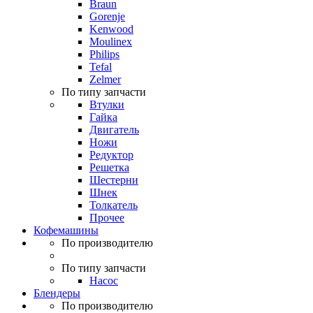
Braun
Gorenje
Kenwood
Moulinex
Philips
Tefal
Zelmer
По типу запчасти
Втулки
Гайка
Двигатель
Ножи
Редуктор
Решетка
Шестерни
Шнек
Толкатель
Прочее
Кофемашины
По производителю
По типу запчасти
Насос
Блендеры
По производителю