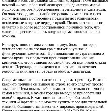
Сливной насос стиральной машины, который также называют
помпой — это небольшой асинхронный двигатель малой
мощности, который обеспечивает перемещение и слив воды.
Он является одним из наиболее уязвимых мест, т.к. в него
могут попадать посторонние предметы по забывчивости,
оставленные в одежде перед стиркой. Поломка этого насоса
является наиболее распространенной причиной того, что
машина перестает сливать воду во время полоскания или
отжима.
Конструктивно помпы состоят из двух блоков: мотора с
установленной на его вал крыльчаткой и улитки с
фильтрующим элементом. При попадании внутрь сливного
насоса крупных предметов происходит заклинивание
крыльчатки, что и становится самой частой причиной отказа
детали. Перепады напряжения или резкие выключения
энергопитания могут повредить обмотку двигателя.
Современные сливные насосы не подлежат ремонту. Если по
какой-то причине он вышел из строя, то его следует просто
заменить. Цена помпы небольшая, относительно стоимости
самой машинки, а замена гораздо выгоднее приобретения
новой стиралки. В магазине запчастей для бытовой
техники «Партлайн» вы можете купить насос для стиральной
машины большинства известных мировых производителей.
Просто позвоните нам по телефону (495) 740-59-10 или