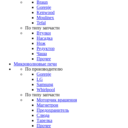
Braun
Gorenje
Kenwood
Moulinex
Tefal
По типу запчасти
Втулки
Насадка
Нож
Редуктор
Чаша
Прочее
Микроволновые печи
По производителю
Gorenje
LG
Samsung
Whirlpool
По типу запчасти
Моторчик вращения
Магнетрон
Предохранитель
Слюда
Тарелка
Прочее