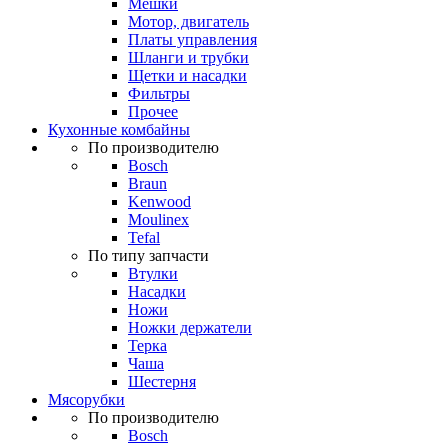
Мешки
Мотор, двигатель
Платы управления
Шланги и трубки
Щетки и насадки
Фильтры
Прочее
Кухонные комбайны
По производителю
Bosch
Braun
Kenwood
Moulinex
Tefal
По типу запчасти
Втулки
Насадки
Ножи
Ножки держатели
Терка
Чаша
Шестерня
Мясорубки
По производителю
Bosch