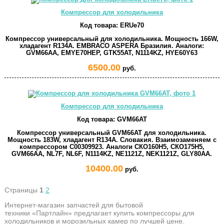
Компрессор для холодильника
Код товара:
ERUe70
Компрессор универсальный для холодильника. Мощность 166W,
хладагент R134A. EMBRACO ASPERA Бразилия. Аналоги:
GVM66AA, EMYE70HEP, GTK55AT, N1114KZ, HYE60Y63
6500.00
руб.
Компрессор для холодильника
Код товара:
GVM66AT
Компрессор универсальный GVM66AT для холодильника.
Мощность 183W, хладагент R134A. Словакия. Взаимозаменяем с
компрессором C00309923. Аналоги СКО160Н5, СКО175Н5,
GVM66AA, NL7F, NL6F, N1114KZ, NE1121Z, NEK1121Z, GLY80AA.
10400.00
руб.
Страницы
1
2
Интернет-магазин запчастей для бытовой
техники «Партлайн» предлагает купить компрессоры для
холодильников и морозильных камер по лучшей цене.