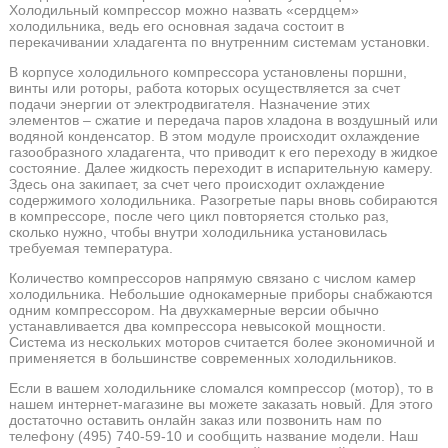
Холодильный компрессор можно назвать «сердцем»
холодильника, ведь его основная задача состоит в
перекачивании хладагента по внутренним системам установки.
В корпусе холодильного компрессора установлены поршни,
винты или роторы, работа которых осуществляется за счет
подачи энергии от электродвигателя. Назначение этих
элементов – сжатие и передача паров хладона в воздушный или
водяной конденсатор. В этом модуле происходит охлаждение
газообразного хладагента, что приводит к его переходу в жидкое
состояние. Далее жидкость переходит в испарительную камеру.
Здесь она закипает, за счет чего происходит охлаждение
содержимого холодильника. Разогретые пары вновь собираются
в компрессоре, после чего цикл повторяется столько раз,
сколько нужно, чтобы внутри холодильника установилась
требуемая температура.
Количество компрессоров напрямую связано с числом камер
холодильника. Небольшие однокамерные приборы снабжаются
одним компрессором. На двухкамерные версии обычно
устанавливается два компрессора невысокой мощности.
Система из нескольких моторов считается более экономичной и
применяется в большинстве современных холодильников.
Если в вашем холодильнике сломался компрессор (мотор), то в
нашем интернет-магазине вы можете заказать новый. Для этого
достаточно оставить онлайн заказ или позвонить нам по
телефону (495) 740-59-10 и сообщить название модели. Наш