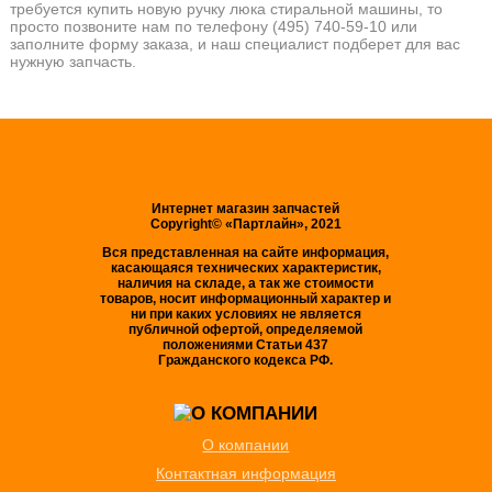
требуется купить новую ручку люка стиральной машины, то
просто позвоните нам по телефону (495) 740-59-10 или
заполните форму заказа, и наш специалист подберет для вас
нужную запчасть.
Интернет магазин запчастей
Copyright© «Партлайн», 2021
Вся представленная на сайте информация,
касающаяся технических характеристик,
наличия на складе, а так же стоимости
товаров, носит информационный характер и
ни при каких условиях не является
публичной офертой, определяемой
положениями Статьи 437
Гражданского кодекса РФ.
О компании
Контактная информация