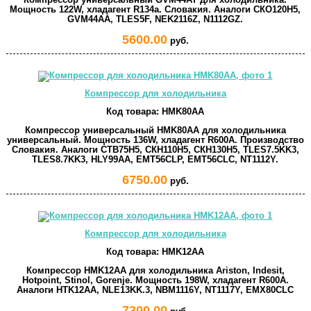
Мощность 122W, хладагент R134a. Словакия. Аналоги СКО120Н5,
GVM44AA, TLES5F, NEK2116Z, N1112GZ.
5600.00
руб.
Компрессор для холодильника
Код товара:
HMK80AA
Компрессор универсальный HMK80AA для холодильника
универсальный. Мощность 136W, хладагент R600A. Производство
Словакия. Аналоги СТВ75Н5, СКН110Н5, СКН130Н5, TLES7.5KK3,
TLES8.7KK3, HLY99AA, EMT56CLP, EMT56CLC, NT1112Y.
6750.00
руб.
Компрессор для холодильника
Код товара:
HMK12AA
Компрессор HMK12AA для холодильника Ariston, Indesit,
Hotpoint, Stinol, Gorenje. Мощность 198W, хладагент R600A.
Аналоги HTK12AA, NLE13KK.3, NBM1116Y, NT1117Y, EMX80CLC
7300.00