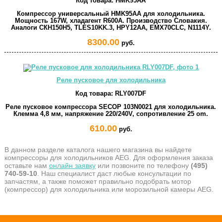
Код товара:
HMK95AA
Компрессор универсальный HMK95AA для холодильника.
Мощность 167W, хладагент R600A. Производство Словакия.
Аналоги СКН150Н5, TLES10KK.3, HPY12AA, EMX70CLC, N1114Y.
8300.00
руб.
Реле пусковое для холодильника
Код товара:
RLY007DF
Реле пусковое компрессора SECOP 103N0021 для холодильника.
Клемма 4,8 мм, напряжение 220/240V, сопротивление 25 om.
610.00
руб.
В данном разделе каталога нашего магазина вы найдете
компрессоры для холодильников AEG. Для оформления заказа
оставьте нам
онлайн заявку
или позвоните по телефону
(495)
740-59-10
. Наш специалист даст любые консультации по
запчастям, а также поможет правильно подобрать мотор
(компрессор) для холодильника или морозильной камеры AEG.