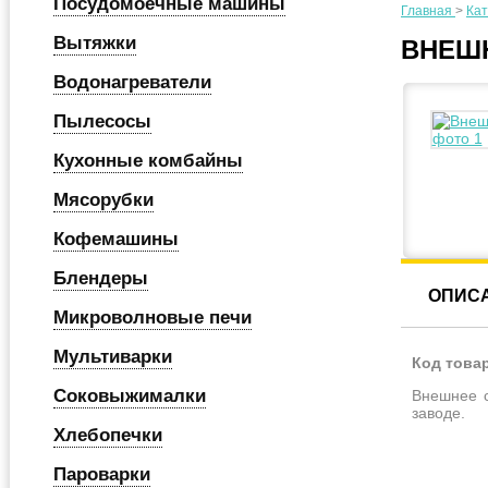
Посудомоечные машины
Главная
>
Кат
Вытяжки
ВНЕШН
Водонагреватели
Пылесосы
Кухонные комбайны
Мясорубки
Кофемашины
Блендеры
ОПИС
Микроволновые печи
Мультиварки
Код това
Соковыжималки
Внешнее с
заводе.
Хлебопечки
Пароварки