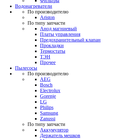
Фильтры
Водонагреватели
По производителю
Ariston
По типу запчасти
Анод магниевый
Платы управления
Предохранительный клапан
Прокладки
Термостаты
ТЭН
Прочее
Пылесосы
По производителю
AEG
Bosch
Electrolux
Gorenje
LG
Philips
Samsung
Zanussi
По типу запчасти
Аккумулятор
Держатель мешков