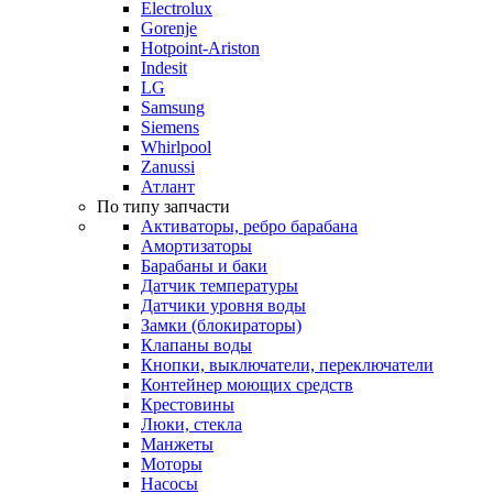
Electrolux
Gorenje
Hotpoint-Ariston
Indesit
LG
Samsung
Siemens
Whirlpool
Zanussi
Атлант
По типу запчасти
Активаторы, ребро барабана
Амортизаторы
Барабаны и баки
Датчик температуры
Датчики уровня воды
Замки (блокираторы)
Клапаны воды
Кнопки, выключатели, переключатели
Контейнер моющих средств
Крестовины
Люки, стекла
Манжеты
Моторы
Насосы