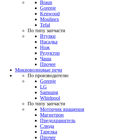
Braun
Gorenje
Kenwood
Moulinex
Tefal
По типу запчасти
Втулки
Насадка
Нож
Редуктор
Чаша
Прочее
Микроволновые печи
По производителю
Gorenje
LG
Samsung
Whirlpool
По типу запчасти
Моторчик вращения
Магнетрон
Предохранитель
Слюда
Тарелка
Прочее