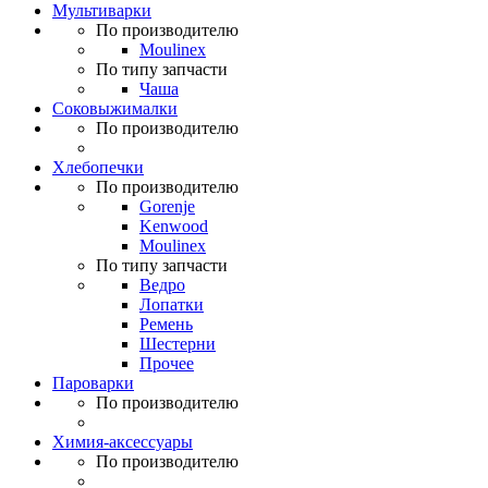
Мультиварки
По производителю
Moulinex
По типу запчасти
Чаша
Соковыжималки
По производителю
Хлебопечки
По производителю
Gorenje
Kenwood
Moulinex
По типу запчасти
Ведро
Лопатки
Ремень
Шестерни
Прочее
Пароварки
По производителю
Химия-аксессуары
По производителю