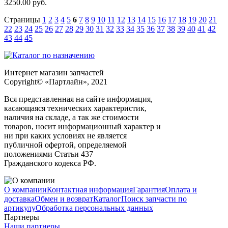
3250.00
руб.
Страницы
1
2
3
4
5
6
7
8
9
10
11
12
13
14
15
16
17
18
19
20
21
22
23
24
25
26
27
28
29
30
31
32
33
34
35
36
37
38
39
40
41
42
43
44
45
Интернет магазин запчастей
Copyright© «Партлайн», 2021
Вся представленная на сайте информация,
касающаяся технических характеристик,
наличия на складе, а так же стоимости
товаров, носит информационный характер и
ни при каких условиях не является
публичной офертой, определяемой
положениями Статьи 437
Гражданского кодекса РФ.
О компании
Контактная информация
Гарантия
Оплата и
доставка
Обмен и возврат
Каталог
Поиск запчасти по
артикулу
Обработка персональных данных
Партнеры
Наши партнеры