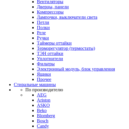
Вентиляторы
Дверцы, панели
Компрессоры
Лампочки, выключатели света
Петли
Полки
Реле
Ручки
Таймеры оттайки
Терморегулятор (термостаты)
ТЭН оттайки
Уплотнители
Фильтры
Электронный модуль, блок управления
Ящики
Прочее
Стиральные машины
По производителю
AEG
Ariston
ASKO
Beko
Blomberg
Bosch
Candy