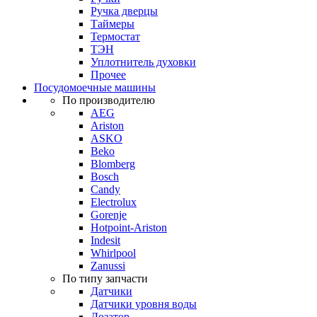
Ручка дверцы
Таймеры
Термостат
ТЭН
Уплотнитель духовки
Прочее
Посудомоечные машины
По производителю
AEG
Ariston
ASKO
Beko
Blomberg
Bosch
Candy
Electrolux
Gorenje
Hotpoint-Ariston
Indesit
Whirlpool
Zanussi
По типу запчасти
Датчики
Датчики уровня воды
Дозатор