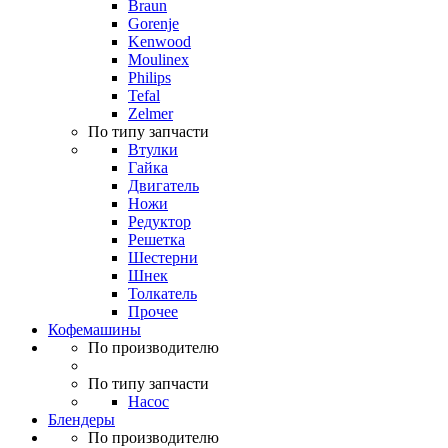
Braun
Gorenje
Kenwood
Moulinex
Philips
Tefal
Zelmer
По типу запчасти
Втулки
Гайка
Двигатель
Ножи
Редуктор
Решетка
Шестерни
Шнек
Толкатель
Прочее
Кофемашины
По производителю
По типу запчасти
Насос
Блендеры
По производителю