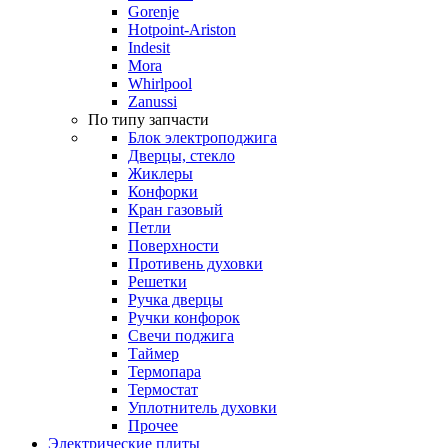
Gorenje
Hotpoint-Ariston
Indesit
Mora
Whirlpool
Zanussi
По типу запчасти
Блок электроподжига
Дверцы, стекло
Жиклеры
Конфорки
Кран газовый
Петли
Поверхности
Противень духовки
Решетки
Ручка дверцы
Ручки конфорок
Свечи поджига
Таймер
Термопара
Термостат
Уплотнитель духовки
Прочее
Электрические плиты