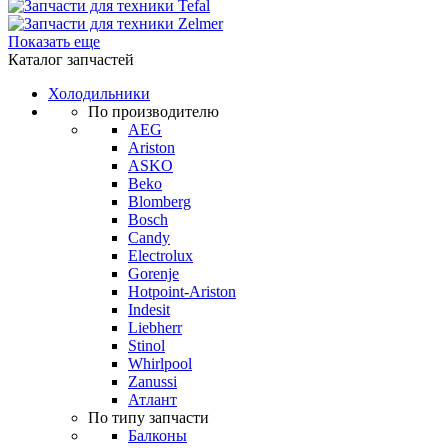
Показать еще
Каталог запчастей
Холодильники
По производителю
AEG
Ariston
ASKO
Beko
Blomberg
Bosch
Candy
Electrolux
Gorenje
Hotpoint-Ariston
Indesit
Liebherr
Stinol
Whirlpool
Zanussi
Атлант
По типу запчасти
Балконы