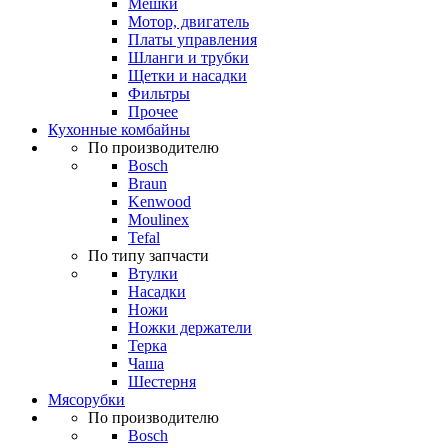
Мешки
Мотор, двигатель
Платы управления
Шланги и трубки
Щетки и насадки
Фильтры
Прочее
Кухонные комбайны
По производителю
Bosch
Braun
Kenwood
Moulinex
Tefal
По типу запчасти
Втулки
Насадки
Ножи
Ножки держатели
Терка
Чаша
Шестерня
Мясорубки
По производителю
Bosch