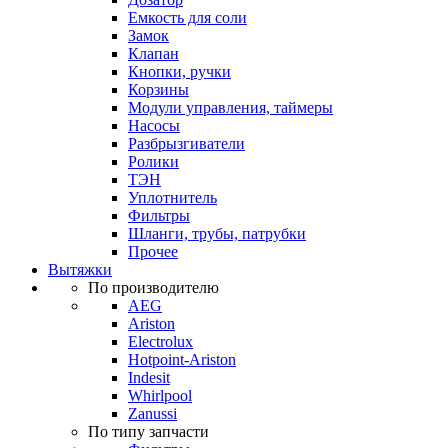
Емкость для соли
Замок
Клапан
Кнопки, ручки
Корзины
Модули управления, таймеры
Насосы
Разбрызгиватели
Ролики
ТЭН
Уплотнитель
Фильтры
Шланги, трубы, патрубки
Прочее
Вытяжки
По производителю
AEG
Ariston
Electrolux
Hotpoint-Ariston
Indesit
Whirlpool
Zanussi
По типу запчасти