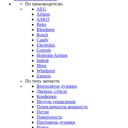
По производителю
AEG
Ariston
ASKO
Beko
Blomberg
Bosch
Candy
Electrolux
Gorenje
Hotpoint-Ariston
Indesit
Mora
Whirlpool
Zanussi
По типу запчасти
Вентилятор духовки
Дверцы, стекло
Конфорки
Модуль управления
Переключатель мощности
Петли
Поверхность
Противень духовки
Ручки