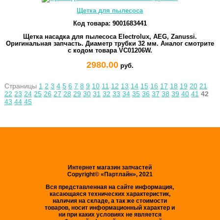
Щетка для пылесоса
Код товара:
9001683441
Щетка насадка для пылесоса Electrolux, AEG, Zanussi.
Оригинальная запчасть. Диаметр трубки 32 мм. Аналог смотрите
с кодом товара VC01206W.
2980.00
руб.
Страницы
1
2
3
4
5
6
7
8
9
10
11
12
13
14
15
16
17
18
19
20
21
22
23
24
25
26
27
28
29
30
31
32
33
34
35
36
37
38
39
40
41
42
43
44
45
Интернет магазин запчастей
Copyright© «Партлайн», 2021
Вся представленная на сайте информация,
касающаяся технических характеристик,
наличия на складе, а так же стоимости
товаров, носит информационный характер и
ни при каких условиях не является