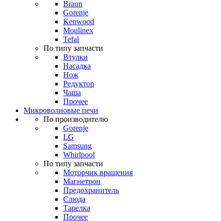
Braun
Gorenje
Kenwood
Moulinex
Tefal
По типу запчасти
Втулки
Насадка
Нож
Редуктор
Чаша
Прочее
Микроволновые печи
По производителю
Gorenje
LG
Samsung
Whirlpool
По типу запчасти
Моторчик вращения
Магнетрон
Предохранитель
Слюда
Тарелка
Прочее