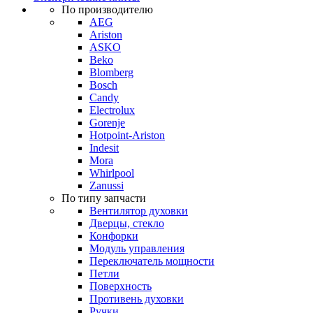
По производителю
AEG
Ariston
ASKO
Beko
Blomberg
Bosch
Candy
Electrolux
Gorenje
Hotpoint-Ariston
Indesit
Mora
Whirlpool
Zanussi
По типу запчасти
Вентилятор духовки
Дверцы, стекло
Конфорки
Модуль управления
Переключатель мощности
Петли
Поверхность
Противень духовки
Ручки