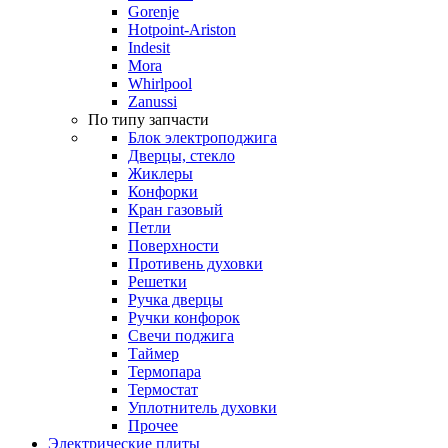
Gorenje
Hotpoint-Ariston
Indesit
Mora
Whirlpool
Zanussi
По типу запчасти
Блок электроподжига
Дверцы, стекло
Жиклеры
Конфорки
Кран газовый
Петли
Поверхности
Противень духовки
Решетки
Ручка дверцы
Ручки конфорок
Свечи поджига
Таймер
Термопара
Термостат
Уплотнитель духовки
Прочее
Электрические плиты