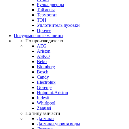
Ручка дверцы
Таймеры
Термостат
ТЭН
Уплотнитель духовки
Прочее
Посудомоечные машины
По производителю
AEG
Ariston
ASKO
Beko
Blomberg
Bosch
Candy
Electrolux
Gorenje
Hotpoint-Ariston
Indesit
Whirlpool
Zanussi
По типу запчасти
Датчики
Датчики уровня воды
Дозатор