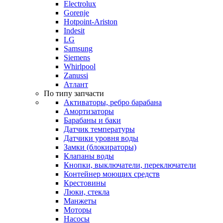
Electrolux
Gorenje
Hotpoint-Ariston
Indesit
LG
Samsung
Siemens
Whirlpool
Zanussi
Атлант
По типу запчасти
Активаторы, ребро барабана
Амортизаторы
Барабаны и баки
Датчик температуры
Датчики уровня воды
Замки (блокираторы)
Клапаны воды
Кнопки, выключатели, переключатели
Контейнер моющих средств
Крестовины
Люки, стекла
Манжеты
Моторы
Насосы