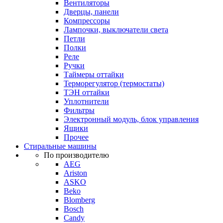
Вентиляторы
Дверцы, панели
Компрессоры
Лампочки, выключатели света
Петли
Полки
Реле
Ручки
Таймеры оттайки
Терморегулятор (термостаты)
ТЭН оттайки
Уплотнители
Фильтры
Электронный модуль, блок управления
Ящики
Прочее
Стиральные машины
По производителю
AEG
Ariston
ASKO
Beko
Blomberg
Bosch
Candy