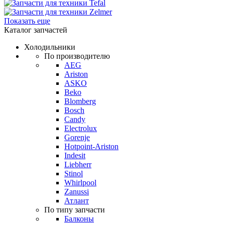
Показать еще
Каталог запчастей
Холодильники
По производителю
AEG
Ariston
ASKO
Beko
Blomberg
Bosch
Candy
Electrolux
Gorenje
Hotpoint-Ariston
Indesit
Liebherr
Stinol
Whirlpool
Zanussi
Атлант
По типу запчасти
Балконы