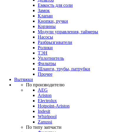
Емкость для соли
Замок
Клапан
Кнопки, ручки
Корзины
Модули управления, таймеры
Насосы
Разбрызгиватели
Ролики
ТЭН
Уплотнитель
Фильтры
Шланги, трубы, патрубки
Прочее
Вытяжки
По производителю
AEG
Ariston
Electrolux
Hotpoint-Ariston
Indesit
Whirlpool
Zanussi
По типу запчасти