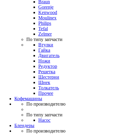
Braun
Gorenje
Kenwood
Moulinex
Philips
Tefal
Zelmer
По типу запчасти
Втулки
Гайка
Двигатель
Ножи
Редуктор
Решетка
Шестерни
Шнек
Толкатель
Прочее
Кофемашины
По производителю
По типу запчасти
Насос
Блендеры
По производителю