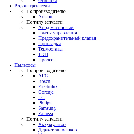
Фильтры
Водонагреватели
По производителю
Ariston
По типу запчасти
Анод магниевый
Платы управления
Предохранительный клапан
Прокладки
Термостаты
ТЭН
Прочее
Пылесосы
По производителю
AEG
Bosch
Electrolux
Gorenje
LG
Philips
Samsung
Zanussi
По типу запчасти
Аккумулятор
Держатель мешков