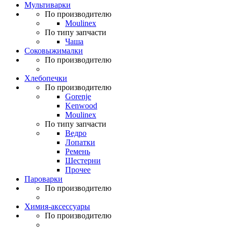
Мультиварки
По производителю
Moulinex
По типу запчасти
Чаша
Соковыжималки
По производителю
Хлебопечки
По производителю
Gorenje
Kenwood
Moulinex
По типу запчасти
Ведро
Лопатки
Ремень
Шестерни
Прочее
Пароварки
По производителю
Химия-аксессуары
По производителю