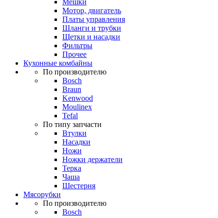
Мешки
Мотор, двигатель
Платы управления
Шланги и трубки
Щетки и насадки
Фильтры
Прочее
Кухонные комбайны
По производителю
Bosch
Braun
Kenwood
Moulinex
Tefal
По типу запчасти
Втулки
Насадки
Ножи
Ножки держатели
Терка
Чаша
Шестерня
Мясорубки
По производителю
Bosch