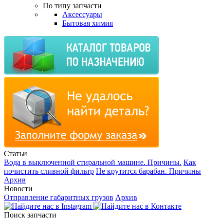
По типу запчасти
Аксессуары
Бытовая химия
Статьи
Вода в выключенной стиральной машине. Причины.
Как
почистить сливной фильтр
Не крутится барабан. Причины
Архив
Новости
Отправление габаритных грузов
Архив
Поиск запчасти