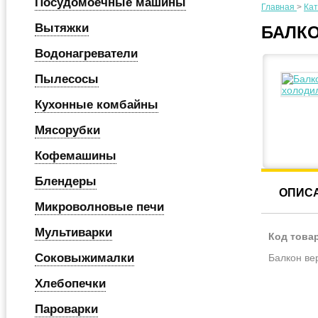
Посудомоечные машины
Главная
>
Кат
Вытяжки
БАЛКО
Водонагреватели
Пылесосы
Кухонные комбайны
Мясорубки
Кофемашины
Блендеры
ОПИС
Микроволновые печи
Мультиварки
Код това
Соковыжималки
Балкон ве
Хлебопечки
Пароварки