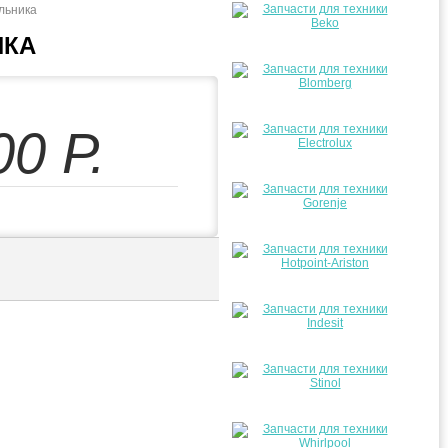
льника
ИКА
00
Р.