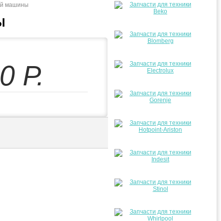
ой машины
Ы
00
Р.