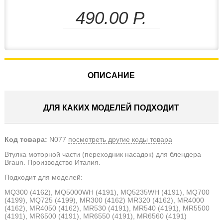
490.00
Р.
ОПИСАНИЕ
ДЛЯ КАКИХ МОДЕЛЕЙ ПОДХОДИТ
Код товара:
N077
посмотреть другие коды товара
Втулка моторной части (переходник насадок) для блендера
Braun. Производство Италия.
Подходит для моделей:
MQ300 (4162), MQ5000WH (4191), MQ5235WH (4191), MQ700
(4199), MQ725 (4199), MR300 (4162) MR320 (4162), MR4000
(4162), MR4050 (4162), MR530 (4191), MR540 (4191), MR5500
(4191), MR6500 (4191), MR6550 (4191), MR6560 (4191)