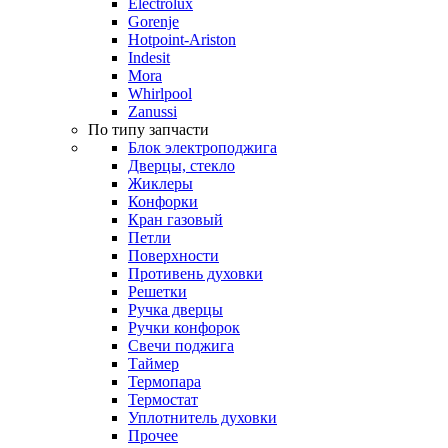
Electrolux
Gorenje
Hotpoint-Ariston
Indesit
Mora
Whirlpool
Zanussi
По типу запчасти
Блок электроподжига
Дверцы, стекло
Жиклеры
Конфорки
Кран газовый
Петли
Поверхности
Противень духовки
Решетки
Ручка дверцы
Ручки конфорок
Свечи поджига
Таймер
Термопара
Термостат
Уплотнитель духовки
Прочее