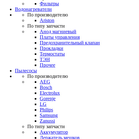
Фильтры
Водонагреватели
По производителю
Ariston
По типу запчасти
Анод магниевый
Платы управления
Предохранительный клапан
Прокладки
Термостаты
ТЭН
Прочее
Пылесосы
По производителю
AEG
Bosch
Electrolux
Gorenje
LG
Philips
Samsung
Zanussi
По типу запчасти
Аккумулятор
Держатель мешков