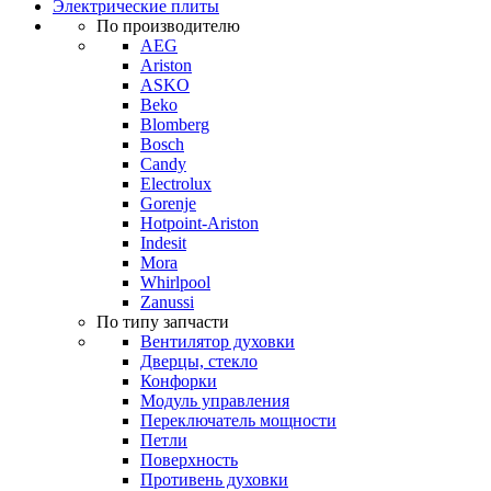
Электрические плиты
По производителю
AEG
Ariston
ASKO
Beko
Blomberg
Bosch
Candy
Electrolux
Gorenje
Hotpoint-Ariston
Indesit
Mora
Whirlpool
Zanussi
По типу запчасти
Вентилятор духовки
Дверцы, стекло
Конфорки
Модуль управления
Переключатель мощности
Петли
Поверхность
Противень духовки