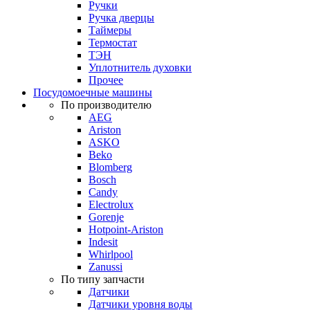
Ручки
Ручка дверцы
Таймеры
Термостат
ТЭН
Уплотнитель духовки
Прочее
Посудомоечные машины
По производителю
AEG
Ariston
ASKO
Beko
Blomberg
Bosch
Candy
Electrolux
Gorenje
Hotpoint-Ariston
Indesit
Whirlpool
Zanussi
По типу запчасти
Датчики
Датчики уровня воды