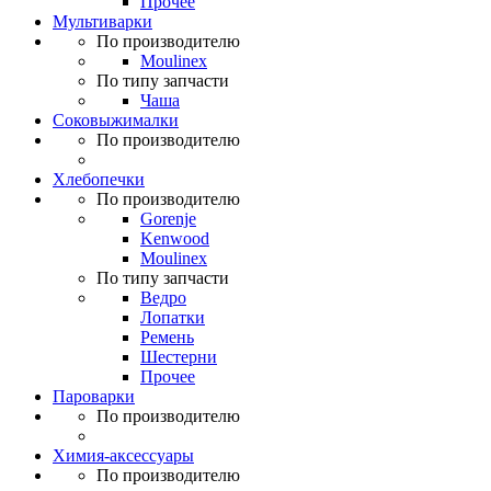
Прочее
Мультиварки
По производителю
Moulinex
По типу запчасти
Чаша
Соковыжималки
По производителю
Хлебопечки
По производителю
Gorenje
Kenwood
Moulinex
По типу запчасти
Ведро
Лопатки
Ремень
Шестерни
Прочее
Пароварки
По производителю
Химия-аксессуары
По производителю