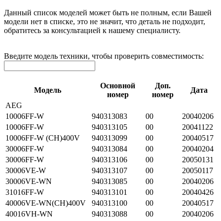
Данный список моделей может быть не полным, если Вашей
модели нет в списке, это не значит, что деталь не подходит,
обратитесь за консультацией к нашему специалисту.
Введите модель техники, чтобы проверить совместимость:
Основной
Доп.
Модель
Дата
номер
номер
AEG
10006FF-W
940313083
00
20040206
10006FF-W
940313105
00
20041122
10006FF-W (CH)400V
940313099
00
20040517
30006FF-W
940313084
00
20040204
30006FF-W
940313106
00
20050131
30006VE-W
940313107
00
20050117
30006VE-WN
940313085
00
20040206
31016FF-W
940313101
00
20040426
40006VE-WN(CH)400V
940313100
00
20040517
40016VH-WN
940313088
00
20040206