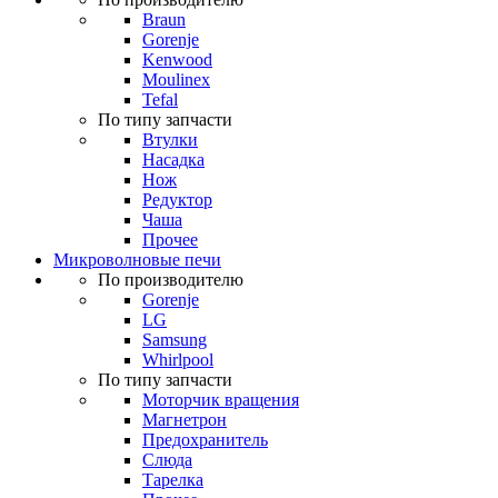
Braun
Gorenje
Kenwood
Moulinex
Tefal
По типу запчасти
Втулки
Насадка
Нож
Редуктор
Чаша
Прочее
Микроволновые печи
По производителю
Gorenje
LG
Samsung
Whirlpool
По типу запчасти
Моторчик вращения
Магнетрон
Предохранитель
Слюда
Тарелка