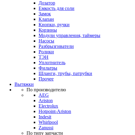
Дозатор
Емкость для соли
Замок
Клапан
Кнопки, ручки
Корзины
Модули управления, таймеры
Насосы
Разбрызгиватели
Ролики
ТЭН
Уплотнитель
Фильтры
Шланги, трубы, патрубки
Прочее
Вытяжки
По производителю
AEG
Ariston
Electrolux
Hotpoint-Ariston
Indesit
Whirlpool
Zanussi
По типу запчасти