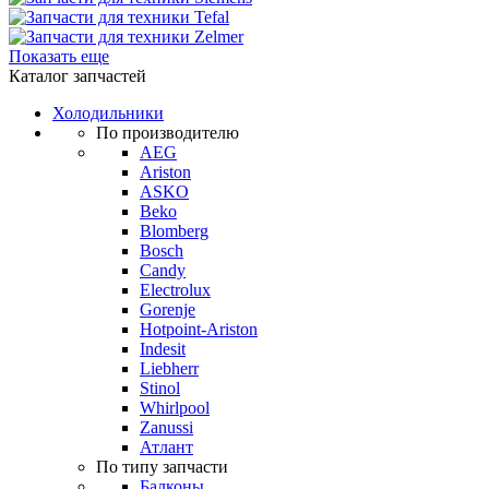
Показать еще
Каталог запчастей
Холодильники
По производителю
AEG
Ariston
ASKO
Beko
Blomberg
Bosch
Candy
Electrolux
Gorenje
Hotpoint-Ariston
Indesit
Liebherr
Stinol
Whirlpool
Zanussi
Атлант
По типу запчасти
Балконы