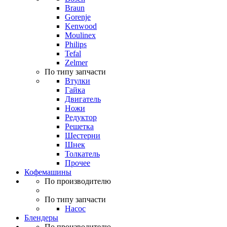
Braun
Gorenje
Kenwood
Moulinex
Philips
Tefal
Zelmer
По типу запчасти
Втулки
Гайка
Двигатель
Ножи
Редуктор
Решетка
Шестерни
Шнек
Толкатель
Прочее
Кофемашины
По производителю
По типу запчасти
Насос
Блендеры
По производителю