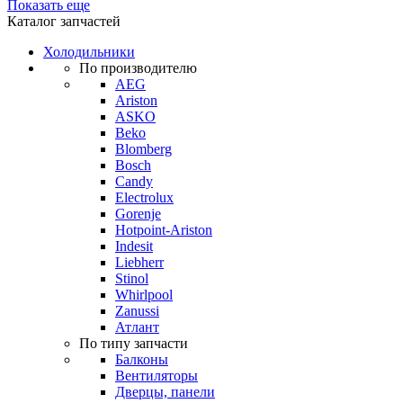
Показать еще
Каталог запчастей
Холодильники
По производителю
AEG
Ariston
ASKO
Beko
Blomberg
Bosch
Candy
Electrolux
Gorenje
Hotpoint-Ariston
Indesit
Liebherr
Stinol
Whirlpool
Zanussi
Атлант
По типу запчасти
Балконы
Вентиляторы
Дверцы, панели