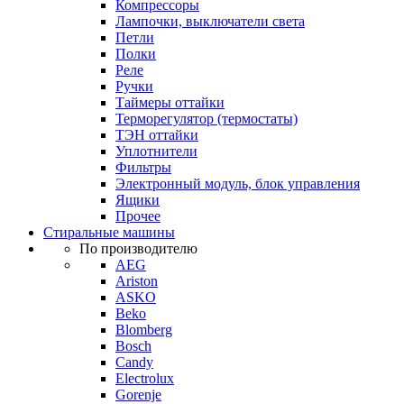
Компрессоры
Лампочки, выключатели света
Петли
Полки
Реле
Ручки
Таймеры оттайки
Терморегулятор (термостаты)
ТЭН оттайки
Уплотнители
Фильтры
Электронный модуль, блок управления
Ящики
Прочее
Стиральные машины
По производителю
AEG
Ariston
ASKO
Beko
Blomberg
Bosch
Candy
Electrolux
Gorenje