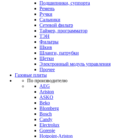
Подшипники, суппорта
Ремень
Ручки
Сальники
Сетевой фильтр
Таймер, программатор
ТЭН
Фильтры
Шкив
Шланги, патрубки
Щетки
Электронный модуль управления
Прочее
Газовые плиты
По производителю
AEG
Ariston
ASKO
Beko
Blomberg
Bosch
Candy
Electrolux
Gorenje
Hotpoint-Ariston