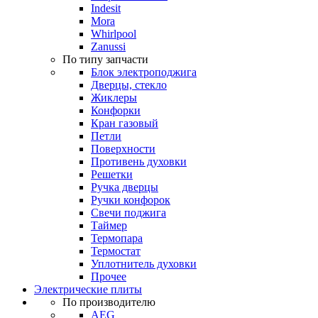
Indesit
Mora
Whirlpool
Zanussi
По типу запчасти
Блок электроподжига
Дверцы, стекло
Жиклеры
Конфорки
Кран газовый
Петли
Поверхности
Противень духовки
Решетки
Ручка дверцы
Ручки конфорок
Свечи поджига
Таймер
Термопара
Термостат
Уплотнитель духовки
Прочее
Электрические плиты
По производителю
AEG