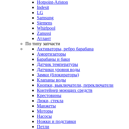
Hotpoint-Ariston
Indesit
LG
Samsung
Siemens
Whirlpool
Zanussi
Атлант
По типу запчасти
Активаторы, ребро барабана
Амортизаторы
Барабаны и баки
Датчик температуры
Датчики уровня воды
Замки (блокираторы)
Клапаны воды
Кнопки, выключатели, переключатели
Контейнер моющих средств
Крестовины
Люки, стекла
Манжеты
Моторы
Насосы
Ножки и подставки
Петли