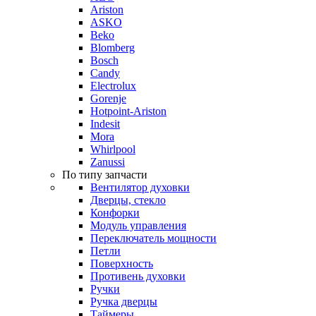
Ariston
ASKO
Beko
Blomberg
Bosch
Candy
Electrolux
Gorenje
Hotpoint-Ariston
Indesit
Mora
Whirlpool
Zanussi
По типу запчасти
Вентилятор духовки
Дверцы, стекло
Конфорки
Модуль управления
Переключатель мощности
Петли
Поверхность
Противень духовки
Ручки
Ручка дверцы
Таймеры