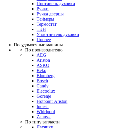
Противень духовки
Ручки
Ручка дверцы
Таймеры
Термостат
ТЭН
Уплотнитель духовки
Прочее
Посудомоечные машины
По производителю
AEG
Ariston
ASKO
Beko
Blomberg
Bosch
Candy
Electrolux
Gorenje
Hotpoint-Ariston
Indesit
Whirlpool
Zanussi
По типу запчасти
Датчики