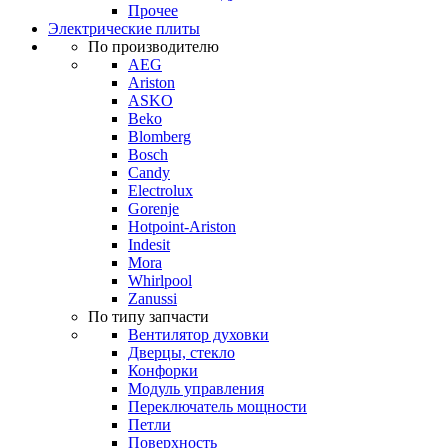
Прочее
Электрические плиты
По производителю
AEG
Ariston
ASKO
Beko
Blomberg
Bosch
Candy
Electrolux
Gorenje
Hotpoint-Ariston
Indesit
Mora
Whirlpool
Zanussi
По типу запчасти
Вентилятор духовки
Дверцы, стекло
Конфорки
Модуль управления
Переключатель мощности
Петли
Поверхность