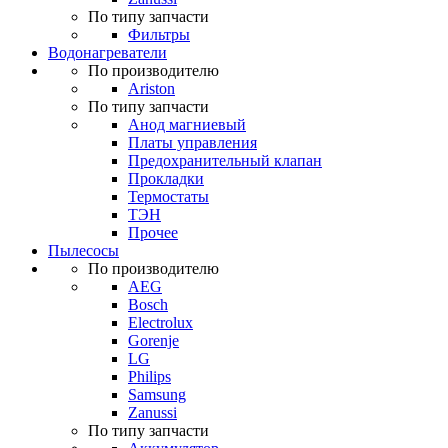
По типу запчасти
Фильтры
Водонагреватели
По производителю
Ariston
По типу запчасти
Анод магниевый
Платы управления
Предохранительный клапан
Прокладки
Термостаты
ТЭН
Прочее
Пылесосы
По производителю
AEG
Bosch
Electrolux
Gorenje
LG
Philips
Samsung
Zanussi
По типу запчасти