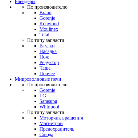
Блендеры
По производителю
Braun
Gorenje
Kenwood
Moulinex
Tefal
По типу запчасти
Втулки
Насадка
Нож
Редуктор
Чаша
Прочее
Микроволновые печи
По производителю
Gorenje
LG
Samsung
Whirlpool
По типу запчасти
Моторчик вращения
Магнетрон
Предохранитель
Слюда