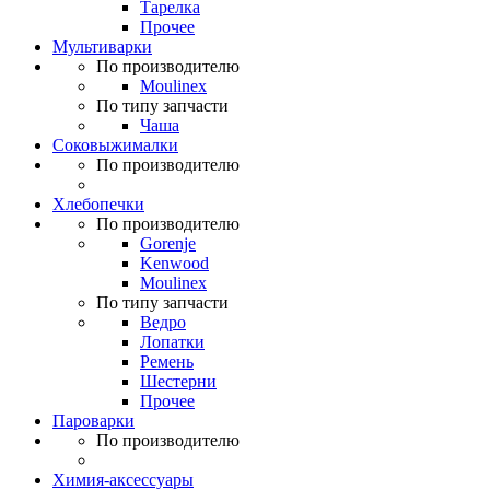
Тарелка
Прочее
Мультиварки
По производителю
Moulinex
По типу запчасти
Чаша
Соковыжималки
По производителю
Хлебопечки
По производителю
Gorenje
Kenwood
Moulinex
По типу запчасти
Ведро
Лопатки
Ремень
Шестерни
Прочее
Пароварки
По производителю
Химия-аксессуары