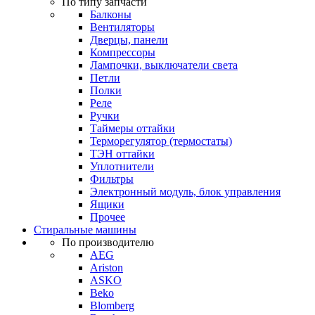
По типу запчасти
Балконы
Вентиляторы
Дверцы, панели
Компрессоры
Лампочки, выключатели света
Петли
Полки
Реле
Ручки
Таймеры оттайки
Терморегулятор (термостаты)
ТЭН оттайки
Уплотнители
Фильтры
Электронный модуль, блок управления
Ящики
Прочее
Стиральные машины
По производителю
AEG
Ariston
ASKO
Beko
Blomberg