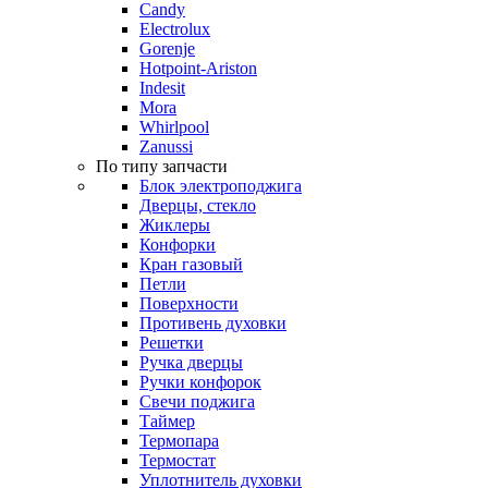
Candy
Electrolux
Gorenje
Hotpoint-Ariston
Indesit
Mora
Whirlpool
Zanussi
По типу запчасти
Блок электроподжига
Дверцы, стекло
Жиклеры
Конфорки
Кран газовый
Петли
Поверхности
Противень духовки
Решетки
Ручка дверцы
Ручки конфорок
Свечи поджига
Таймер
Термопара
Термостат
Уплотнитель духовки