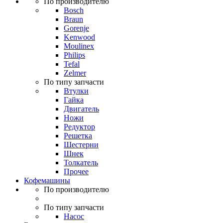
По производителю
Bosch
Braun
Gorenje
Kenwood
Moulinex
Philips
Tefal
Zelmer
По типу запчасти
Втулки
Гайка
Двигатель
Ножи
Редуктор
Решетка
Шестерни
Шнек
Толкатель
Прочее
Кофемашины
По производителю
По типу запчасти
Насос