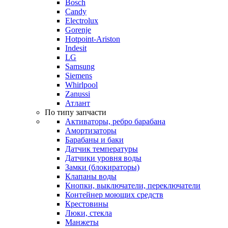
Bosch
Candy
Electrolux
Gorenje
Hotpoint-Ariston
Indesit
LG
Samsung
Siemens
Whirlpool
Zanussi
Атлант
По типу запчасти
Активаторы, ребро барабана
Амортизаторы
Барабаны и баки
Датчик температуры
Датчики уровня воды
Замки (блокираторы)
Клапаны воды
Кнопки, выключатели, переключатели
Контейнер моющих средств
Крестовины
Люки, стекла
Манжеты