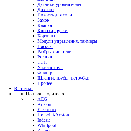
Датчики уровня воды
Дозатор
Емкость для соли
Замок
Клапан
Кнопки, ручки
Корзины
Модули управления, таймеры
Насосы
Разбрызгиватели
Ролики
ТЭН
Уплотнитель
Фильтры
Шланги, трубы, патрубки
Прочее
Вытяжки
По производителю
AEG
Ariston
Electrolux
Hotpoint-Ariston
Indesit
Whirlpool
Zanussi