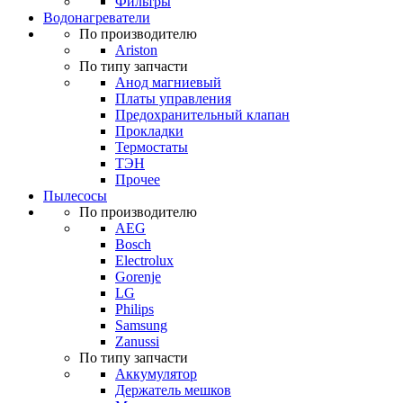
Фильтры
Водонагреватели
По производителю
Ariston
По типу запчасти
Анод магниевый
Платы управления
Предохранительный клапан
Прокладки
Термостаты
ТЭН
Прочее
Пылесосы
По производителю
AEG
Bosch
Electrolux
Gorenje
LG
Philips
Samsung
Zanussi
По типу запчасти
Аккумулятор
Держатель мешков