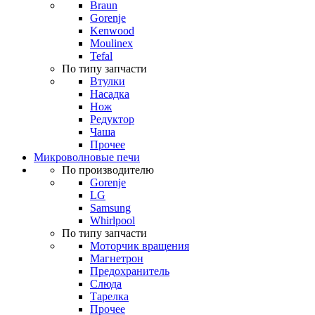
Braun
Gorenje
Kenwood
Moulinex
Tefal
По типу запчасти
Втулки
Насадка
Нож
Редуктор
Чаша
Прочее
Микроволновые печи
По производителю
Gorenje
LG
Samsung
Whirlpool
По типу запчасти
Моторчик вращения
Магнетрон
Предохранитель
Слюда
Тарелка
Прочее