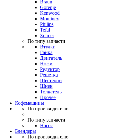
Braun
Gorenje
Kenwood
Moulinex
Philips
Tefal
Zelmer
По типу запчасти
Втулки
Гайка
Двигатель
Ножи
Редуктор
Решетка
Шестерни
Шнек
Толкатель
Прочее
Кофемашины
По производителю
По типу запчасти
Насос
Блендеры
По производителю