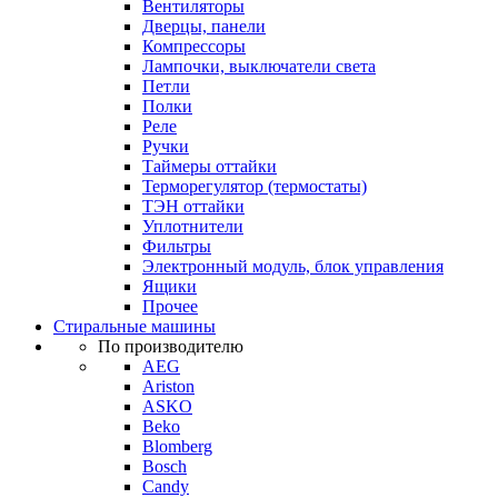
Вентиляторы
Дверцы, панели
Компрессоры
Лампочки, выключатели света
Петли
Полки
Реле
Ручки
Таймеры оттайки
Терморегулятор (термостаты)
ТЭН оттайки
Уплотнители
Фильтры
Электронный модуль, блок управления
Ящики
Прочее
Стиральные машины
По производителю
AEG
Ariston
ASKO
Beko
Blomberg
Bosch
Candy