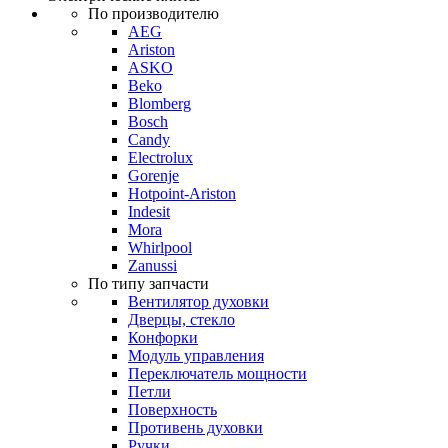
По производителю
AEG
Ariston
ASKO
Beko
Blomberg
Bosch
Candy
Electrolux
Gorenje
Hotpoint-Ariston
Indesit
Mora
Whirlpool
Zanussi
По типу запчасти
Вентилятор духовки
Дверцы, стекло
Конфорки
Модуль управления
Переключатель мощности
Петли
Поверхность
Противень духовки
Ручки