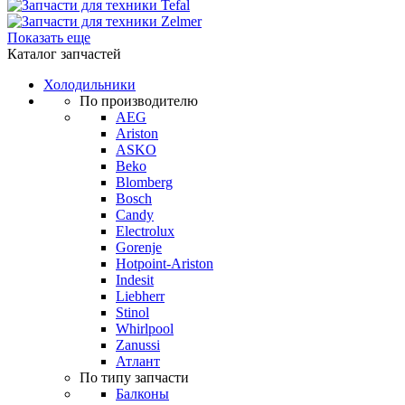
Показать еще
Каталог запчастей
Холодильники
По производителю
AEG
Ariston
ASKO
Beko
Blomberg
Bosch
Candy
Electrolux
Gorenje
Hotpoint-Ariston
Indesit
Liebherr
Stinol
Whirlpool
Zanussi
Атлант
По типу запчасти
Балконы