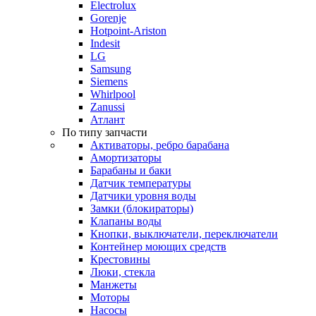
Electrolux
Gorenje
Hotpoint-Ariston
Indesit
LG
Samsung
Siemens
Whirlpool
Zanussi
Атлант
По типу запчасти
Активаторы, ребро барабана
Амортизаторы
Барабаны и баки
Датчик температуры
Датчики уровня воды
Замки (блокираторы)
Клапаны воды
Кнопки, выключатели, переключатели
Контейнер моющих средств
Крестовины
Люки, стекла
Манжеты
Моторы
Насосы