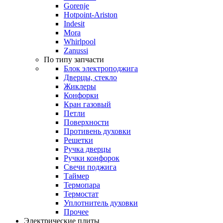
Gorenje
Hotpoint-Ariston
Indesit
Mora
Whirlpool
Zanussi
По типу запчасти
Блок электроподжига
Дверцы, стекло
Жиклеры
Конфорки
Кран газовый
Петли
Поверхности
Противень духовки
Решетки
Ручка дверцы
Ручки конфорок
Свечи поджига
Таймер
Термопара
Термостат
Уплотнитель духовки
Прочее
Электрические плиты