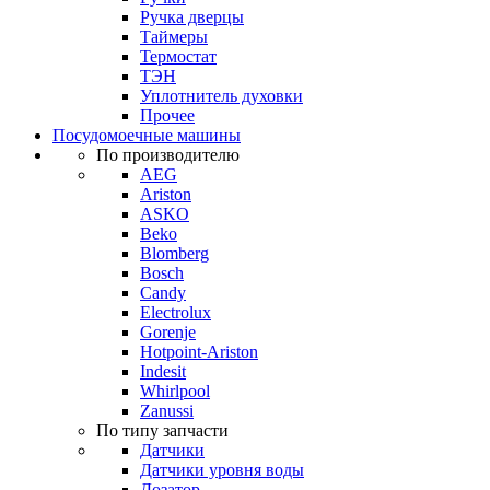
Ручка дверцы
Таймеры
Термостат
ТЭН
Уплотнитель духовки
Прочее
Посудомоечные машины
По производителю
AEG
Ariston
ASKO
Beko
Blomberg
Bosch
Candy
Electrolux
Gorenje
Hotpoint-Ariston
Indesit
Whirlpool
Zanussi
По типу запчасти
Датчики
Датчики уровня воды
Дозатор