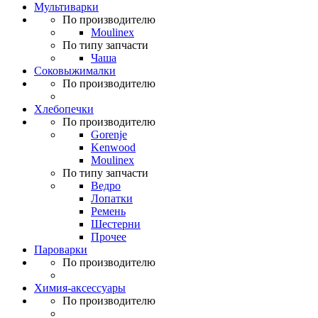
Мультиварки
По производителю
Moulinex
По типу запчасти
Чаша
Соковыжималки
По производителю
Хлебопечки
По производителю
Gorenje
Kenwood
Moulinex
По типу запчасти
Ведро
Лопатки
Ремень
Шестерни
Прочее
Пароварки
По производителю
Химия-аксессуары
По производителю