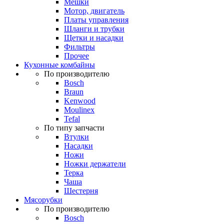
Мешки
Мотор, двигатель
Платы управления
Шланги и трубки
Щетки и насадки
Фильтры
Прочее
Кухонные комбайны
По производителю
Bosch
Braun
Kenwood
Moulinex
Tefal
По типу запчасти
Втулки
Насадки
Ножи
Ножки держатели
Терка
Чаша
Шестерня
Мясорубки
По производителю
Bosch