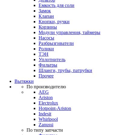
Емкость для соли
Замок
Клапан
Кнопки, ручки
Корзины
Модули управления, таймеры
Насосы
Разбрызгиватели
Ролики
ТЭН
Уплотнитель
Фильтры
Шланги, трубы, патрубки
Прочее
Вытяжки
По производителю
AEG
Ariston
Electrolux
Hotpoint-Ariston
Indesit
Whirlpool
Zanussi
По типу запчасти