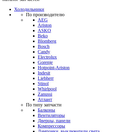
Холодильники
По производителю
AEG
Ariston
ASKO
Beko
Blomberg
Bosch
Candy
Electrolux
Gorenje
Hotpoint-Ariston
Indesit
Liebherr
Stinol
Whirlpool
Zanussi
Атлант
По типу запчасти
Балконы
Вентиляторы
Дверцы, панели
Компрессоры
Лампочки, выключатели света