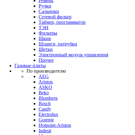
Ремень
Ручки
Сальники
Сетевой фильтр
Таймер, программатор
ТЭН
Фильтры
Шкив
Шланги, патрубки
Щетки
Электронный модуль управления
Прочее
Газовые плиты
По производителю
AEG
Ariston
ASKO
Beko
Blomberg
Bosch
Candy
Electrolux
Gorenje
Hotpoint-Ariston
Indesit