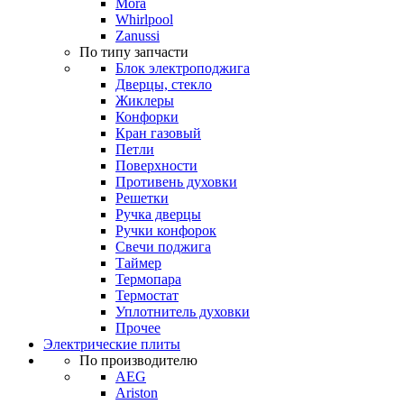
Mora
Whirlpool
Zanussi
По типу запчасти
Блок электроподжига
Дверцы, стекло
Жиклеры
Конфорки
Кран газовый
Петли
Поверхности
Противень духовки
Решетки
Ручка дверцы
Ручки конфорок
Свечи поджига
Таймер
Термопара
Термостат
Уплотнитель духовки
Прочее
Электрические плиты
По производителю
AEG
Ariston