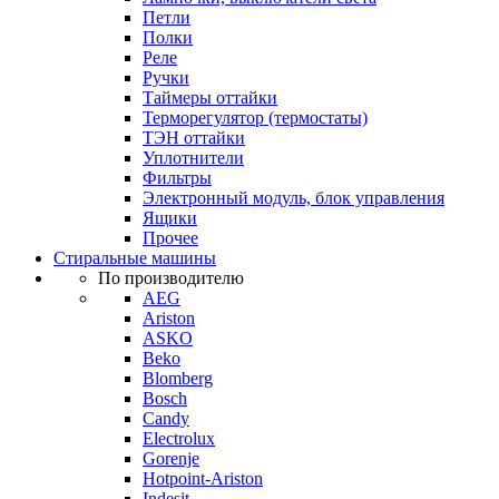
Петли
Полки
Реле
Ручки
Таймеры оттайки
Терморегулятор (термостаты)
ТЭН оттайки
Уплотнители
Фильтры
Электронный модуль, блок управления
Ящики
Прочее
Стиральные машины
По производителю
AEG
Ariston
ASKO
Beko
Blomberg
Bosch
Candy
Electrolux
Gorenje
Hotpoint-Ariston
Indesit