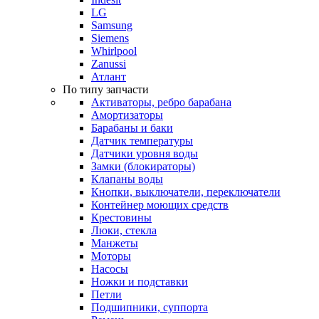
LG
Samsung
Siemens
Whirlpool
Zanussi
Атлант
По типу запчасти
Активаторы, ребро барабана
Амортизаторы
Барабаны и баки
Датчик температуры
Датчики уровня воды
Замки (блокираторы)
Клапаны воды
Кнопки, выключатели, переключатели
Контейнер моющих средств
Крестовины
Люки, стекла
Манжеты
Моторы
Насосы
Ножки и подставки
Петли
Подшипники, суппорта