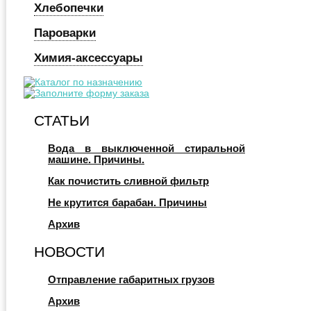
Хлебопечки
Пароварки
Химия-аксессуары
СТАТЬИ
Вода в выключенной стиральной
машине. Причины.
Как почистить сливной фильтр
Не крутится барабан. Причины
Архив
НОВОСТИ
Отправление габаритных грузов
Архив