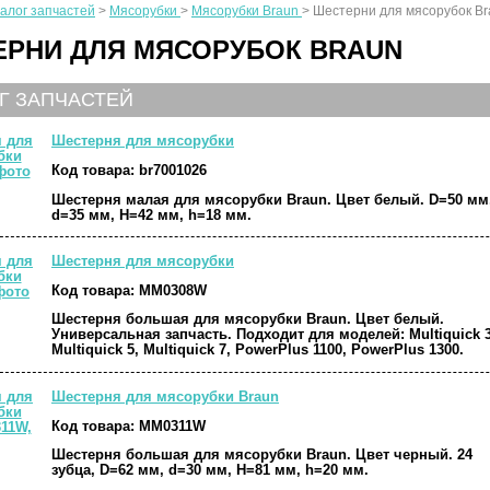
алог запчастей
>
Мясорубки
>
Мясорубки Braun
>
Шестерни для мясорубок Br
РНИ ДЛЯ МЯСОРУБОК BRAUN
Г ЗАПЧАСТЕЙ
Шестерня для мясорубки
Код товара:
br7001026
Шестерня малая для мясорубки Braun. Цвет белый. D=50 мм
d=35 мм, H=42 мм, h=18 мм.
Шестерня для мясорубки
Код товара:
MM0308W
Шестерня большая для мясорубки Braun. Цвет белый.
Универсальная запчасть. Подходит для моделей: Multiquick 3
Multiquick 5, Multiquick 7, PowerPlus 1100, PowerPlus 1300.
Шестерня для мясорубки Braun
Код товара:
MM0311W
Шестерня большая для мясорубки Braun. Цвет черный. 24
зубца, D=62 мм, d=30 мм, H=81 мм, h=20 мм.