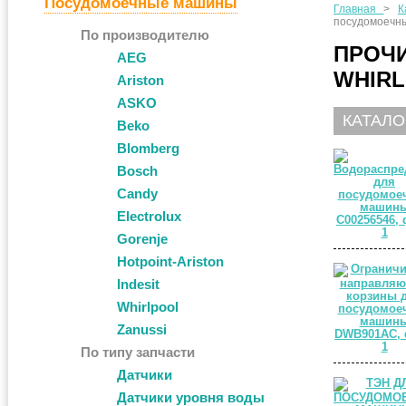
Посудомоечные машины
Главная
>
К
посудомоечны
По производителю
ПРОЧ
AEG
WHIR
Ariston
ASKO
КАТАЛО
Beko
Blomberg
Bosch
Candy
Electrolux
Gorenje
Hotpoint-Ariston
Indesit
Whirlpool
Zanussi
По типу запчасти
Датчики
Датчики уровня воды