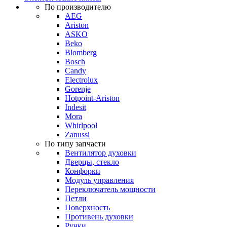
По производителю
AEG
Ariston
ASKO
Beko
Blomberg
Bosch
Candy
Electrolux
Gorenje
Hotpoint-Ariston
Indesit
Mora
Whirlpool
Zanussi
По типу запчасти
Вентилятор духовки
Дверцы, стекло
Конфорки
Модуль управления
Переключатель мощности
Петли
Поверхность
Противень духовки
Ручки