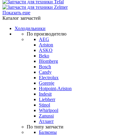
Показать еще
Каталог запчастей
Холодильники
По производителю
AEG
Ariston
ASKO
Beko
Blomberg
Bosch
Candy
Electrolux
Gorenje
Hotpoint-Ariston
Indesit
Liebherr
Stinol
Whirlpool
Zanussi
Атлант
По типу запчасти
Балконы