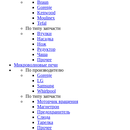
Braun
Gorenje
Kenwood
Moulinex
Tefal
По типу запчасти
Втулки
Насадка
Нож
Редуктор
Чаша
Прочее
Микроволновые печи
По производителю
Gorenje
LG
Samsung
Whirlpool
По типу запчасти
Моторчик вращения
Магнетрон
Предохранитель
Слюда
Тарелка
Прочее