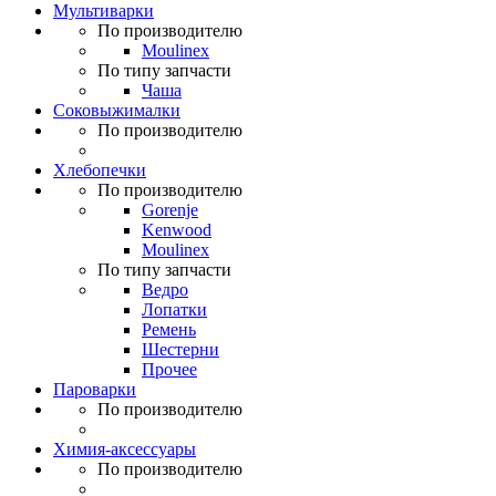
Мультиварки
По производителю
Moulinex
По типу запчасти
Чаша
Соковыжималки
По производителю
Хлебопечки
По производителю
Gorenje
Kenwood
Moulinex
По типу запчасти
Ведро
Лопатки
Ремень
Шестерни
Прочее
Пароварки
По производителю
Химия-аксессуары
По производителю