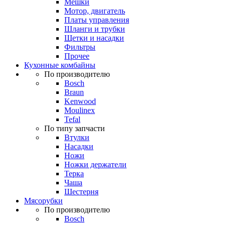
Мешки
Мотор, двигатель
Платы управления
Шланги и трубки
Щетки и насадки
Фильтры
Прочее
Кухонные комбайны
По производителю
Bosch
Braun
Kenwood
Moulinex
Tefal
По типу запчасти
Втулки
Насадки
Ножи
Ножки держатели
Терка
Чаша
Шестерня
Мясорубки
По производителю
Bosch