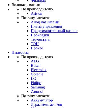
Фильтры
Водонагреватели
По производителю
Ariston
По типу запчасти
Анод магниевый
Платы управления
Предохранительный клапан
Прокладки
Термостаты
ТЭН
Прочее
Пылесосы
По производителю
AEG
Bosch
Electrolux
Gorenje
LG
Philips
Samsung
Zanussi
По типу запчасти
Аккумулятор
Держатель мешков