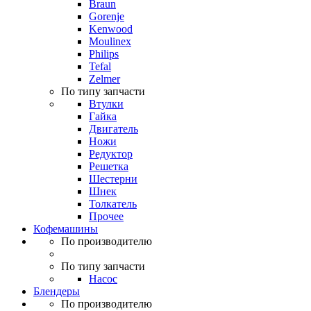
Braun
Gorenje
Kenwood
Moulinex
Philips
Tefal
Zelmer
По типу запчасти
Втулки
Гайка
Двигатель
Ножи
Редуктор
Решетка
Шестерни
Шнек
Толкатель
Прочее
Кофемашины
По производителю
По типу запчасти
Насос
Блендеры
По производителю