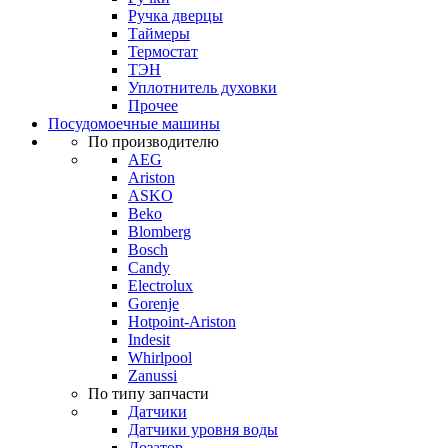
Ручка дверцы
Таймеры
Термостат
ТЭН
Уплотнитель духовки
Прочее
Посудомоечные машины
По производителю
AEG
Ariston
ASKO
Beko
Blomberg
Bosch
Candy
Electrolux
Gorenje
Hotpoint-Ariston
Indesit
Whirlpool
Zanussi
По типу запчасти
Датчики
Датчики уровня воды
Дозатор