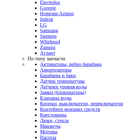
Electrolux
Gorenje
Hotpoint-Ariston
Indesit
LG
Samsung
Siemens
Whirlpool
Zanussi
Атлант
По типу запчасти
Активаторы, ребро барабана
Амортизаторы
Барабаны и баки
Датчик температуры
Датчики уровня воды
Замки (блокираторы)
Клапаны воды
Кнопки, выключатели, переключатели
Контейнер моющих средств
Крестовины
Люки, стекла
Манжеты
Моторы
Насосы