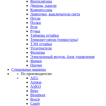
Вентиляторы
Дверцы, панели
Компрессоры
Лампочки, выключатели света
Петли
Полки
Реле
Ручки
Таймеры оттайки
Терморегулятор (термостаты)
ТЭН оттайки
Уплотнители
Фильтры
Электронный модуль, блок управления
Ящики
Прочее
Стиральные машины
По производителю
AEG
Ariston
ASKO
Beko
Blomberg
Bosch
Candy