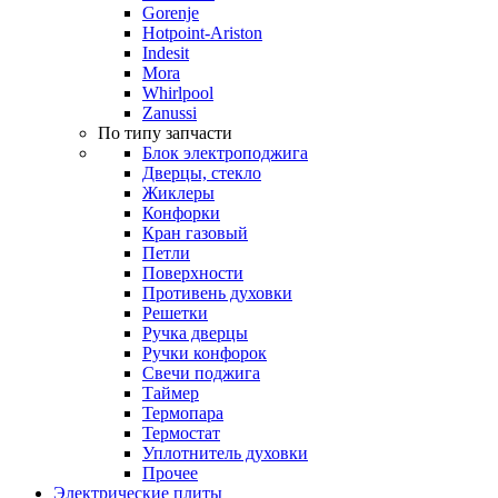
Gorenje
Hotpoint-Ariston
Indesit
Mora
Whirlpool
Zanussi
По типу запчасти
Блок электроподжига
Дверцы, стекло
Жиклеры
Конфорки
Кран газовый
Петли
Поверхности
Противень духовки
Решетки
Ручка дверцы
Ручки конфорок
Свечи поджига
Таймер
Термопара
Термостат
Уплотнитель духовки
Прочее
Электрические плиты