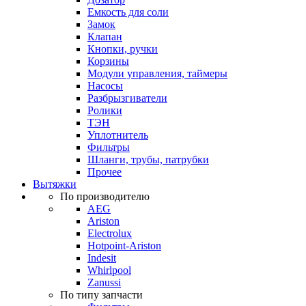
Емкость для соли
Замок
Клапан
Кнопки, ручки
Корзины
Модули управления, таймеры
Насосы
Разбрызгиватели
Ролики
ТЭН
Уплотнитель
Фильтры
Шланги, трубы, патрубки
Прочее
Вытяжки
По производителю
AEG
Ariston
Electrolux
Hotpoint-Ariston
Indesit
Whirlpool
Zanussi
По типу запчасти