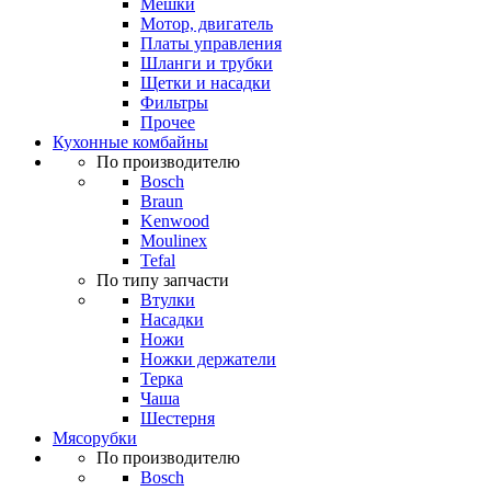
Мешки
Мотор, двигатель
Платы управления
Шланги и трубки
Щетки и насадки
Фильтры
Прочее
Кухонные комбайны
По производителю
Bosch
Braun
Kenwood
Moulinex
Tefal
По типу запчасти
Втулки
Насадки
Ножи
Ножки держатели
Терка
Чаша
Шестерня
Мясорубки
По производителю
Bosch