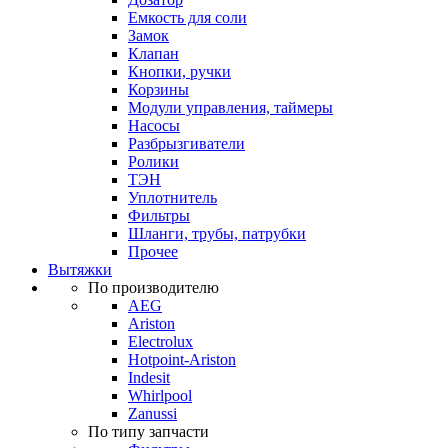
Емкость для соли
Замок
Клапан
Кнопки, ручки
Корзины
Модули управления, таймеры
Насосы
Разбрызгиватели
Ролики
ТЭН
Уплотнитель
Фильтры
Шланги, трубы, патрубки
Прочее
Вытяжки
По производителю
AEG
Ariston
Electrolux
Hotpoint-Ariston
Indesit
Whirlpool
Zanussi
По типу запчасти