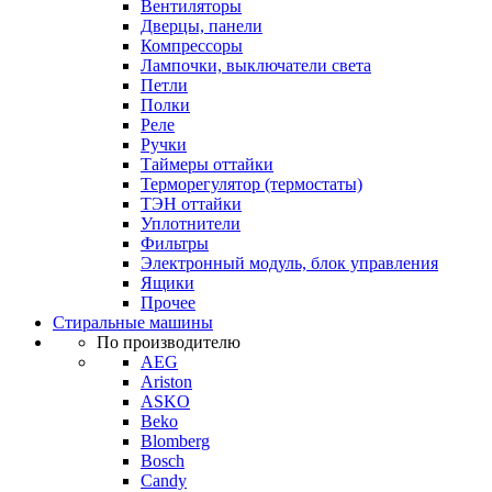
Вентиляторы
Дверцы, панели
Компрессоры
Лампочки, выключатели света
Петли
Полки
Реле
Ручки
Таймеры оттайки
Терморегулятор (термостаты)
ТЭН оттайки
Уплотнители
Фильтры
Электронный модуль, блок управления
Ящики
Прочее
Стиральные машины
По производителю
AEG
Ariston
ASKO
Beko
Blomberg
Bosch
Candy