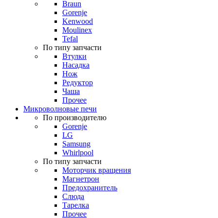
Braun
Gorenje
Kenwood
Moulinex
Tefal
По типу запчасти
Втулки
Насадка
Нож
Редуктор
Чаша
Прочее
Микроволновые печи
По производителю
Gorenje
LG
Samsung
Whirlpool
По типу запчасти
Моторчик вращения
Магнетрон
Предохранитель
Слюда
Тарелка
Прочее