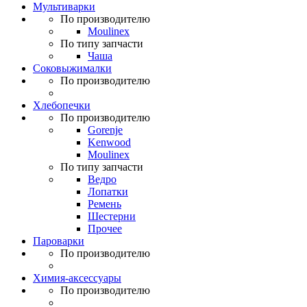
Мультиварки
По производителю
Moulinex
По типу запчасти
Чаша
Соковыжималки
По производителю
Хлебопечки
По производителю
Gorenje
Kenwood
Moulinex
По типу запчасти
Ведро
Лопатки
Ремень
Шестерни
Прочее
Пароварки
По производителю
Химия-аксессуары
По производителю