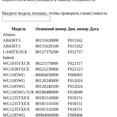
Введите модель техники, чтобы проверить совместимость:
Модель
Основной номер
Доп. номер
Дата
Ariston
AB436T/1
80151620000
F015162
AB436T/1
80151620100
F015162
LA66TX/2GE
80127370200
F012737
Indesit
WG1035TXCR
80221170000
F022117
WG1038TXCE
80221230000
F022123
WG1185WG
80084050000
F008405
WG1185WG
80120240000
F012024
WG1185WG
80120240100
F012024
WG1185WG/1UK
80180480000
F018048
WG1235TXEX
80181510000
F018151
WG1235TXEX
80181510100
F018151
WG1235TXEX
80181510200
F018151
WG1285WG
80084060000
F008406