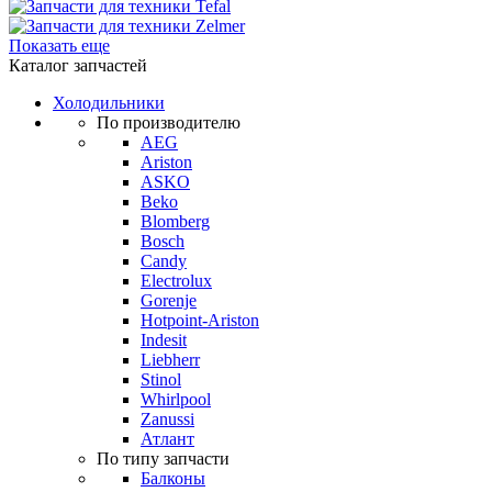
Показать еще
Каталог запчастей
Холодильники
По производителю
AEG
Ariston
ASKO
Beko
Blomberg
Bosch
Candy
Electrolux
Gorenje
Hotpoint-Ariston
Indesit
Liebherr
Stinol
Whirlpool
Zanussi
Атлант
По типу запчасти
Балконы