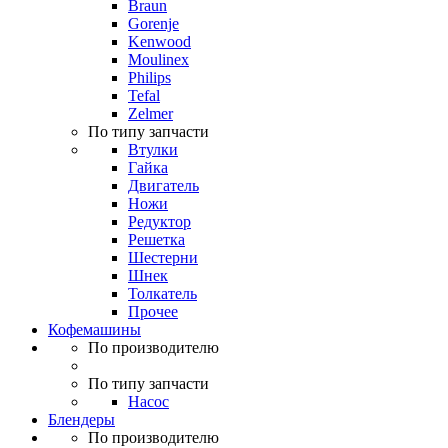
Braun
Gorenje
Kenwood
Moulinex
Philips
Tefal
Zelmer
По типу запчасти
Втулки
Гайка
Двигатель
Ножи
Редуктор
Решетка
Шестерни
Шнек
Толкатель
Прочее
Кофемашины
По производителю
По типу запчасти
Насос
Блендеры
По производителю