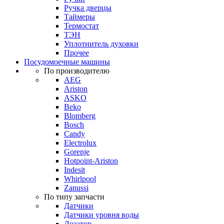
Ручка дверцы
Таймеры
Термостат
ТЭН
Уплотнитель духовки
Прочее
Посудомоечные машины
По производителю
AEG
Ariston
ASKO
Beko
Blomberg
Bosch
Candy
Electrolux
Gorenje
Hotpoint-Ariston
Indesit
Whirlpool
Zanussi
По типу запчасти
Датчики
Датчики уровня воды
Дозатор