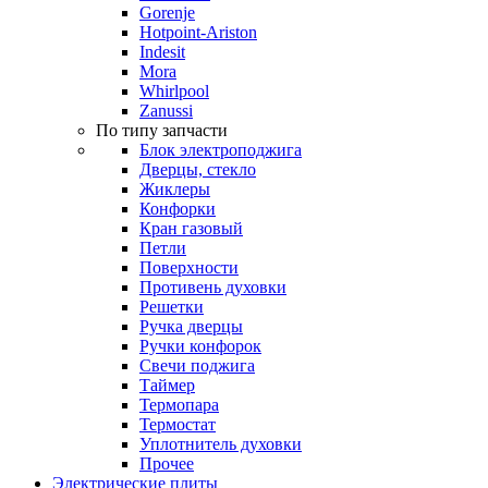
Gorenje
Hotpoint-Ariston
Indesit
Mora
Whirlpool
Zanussi
По типу запчасти
Блок электроподжига
Дверцы, стекло
Жиклеры
Конфорки
Кран газовый
Петли
Поверхности
Противень духовки
Решетки
Ручка дверцы
Ручки конфорок
Свечи поджига
Таймер
Термопара
Термостат
Уплотнитель духовки
Прочее
Электрические плиты