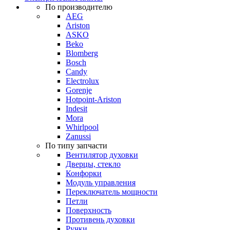
По производителю
AEG
Ariston
ASKO
Beko
Blomberg
Bosch
Candy
Electrolux
Gorenje
Hotpoint-Ariston
Indesit
Mora
Whirlpool
Zanussi
По типу запчасти
Вентилятор духовки
Дверцы, стекло
Конфорки
Модуль управления
Переключатель мощности
Петли
Поверхность
Противень духовки
Ручки