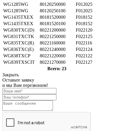
WG1285WG
80120250000
F012025
WG1285WG
80120250100
F012025
WG1435TXEX
80181520000
F018152
WG1435TXEX
80181520100
F018152
WG830TXC(D)
80221200000
F022120
WG831TXCTK
80221250000
F022125
WG835TXC(R)
80221160000
F022116
WG836TXC(E)
80221240000
F022124
WG838TXCP
80221220000
F022122
WG839TXSCIT
80221270000
F022127
Всего: 23
Закрыть
Оставьте заявку
и мы Вам перезвоним!