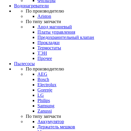
Фильтры
Водонагреватели
По производителю
Ariston
По типу запчасти
Анод магниевый
Платы управления
Предохранительный клапан
Прокладки
Термостаты
ТЭН
Прочее
Пылесосы
По производителю
AEG
Bosch
Electrolux
Gorenje
LG
Philips
Samsung
Zanussi
По типу запчасти
Аккумулятор
Держатель мешков