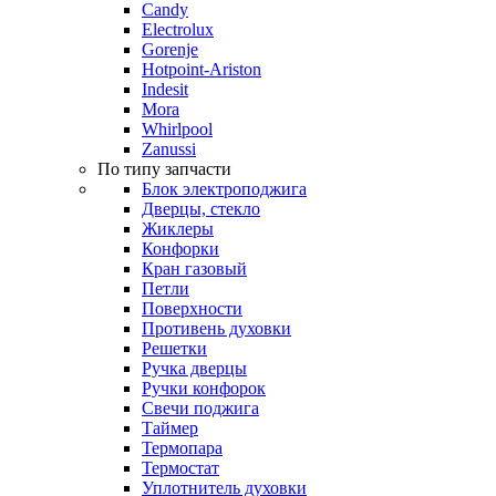
Candy
Electrolux
Gorenje
Hotpoint-Ariston
Indesit
Mora
Whirlpool
Zanussi
По типу запчасти
Блок электроподжига
Дверцы, стекло
Жиклеры
Конфорки
Кран газовый
Петли
Поверхности
Противень духовки
Решетки
Ручка дверцы
Ручки конфорок
Свечи поджига
Таймер
Термопара
Термостат
Уплотнитель духовки