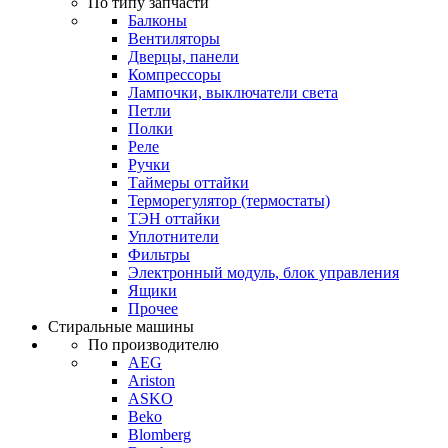
По типу запчасти
Балконы
Вентиляторы
Дверцы, панели
Компрессоры
Лампочки, выключатели света
Петли
Полки
Реле
Ручки
Таймеры оттайки
Терморегулятор (термостаты)
ТЭН оттайки
Уплотнители
Фильтры
Электронный модуль, блок управления
Ящики
Прочее
Стиральные машины
По производителю
AEG
Ariston
ASKO
Beko
Blomberg