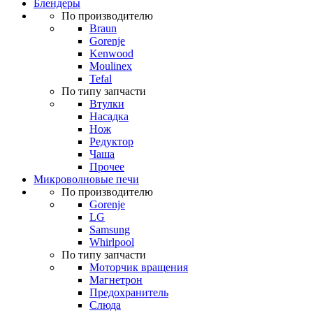
Блендеры
По производителю
Braun
Gorenje
Kenwood
Moulinex
Tefal
По типу запчасти
Втулки
Насадка
Нож
Редуктор
Чаша
Прочее
Микроволновые печи
По производителю
Gorenje
LG
Samsung
Whirlpool
По типу запчасти
Моторчик вращения
Магнетрон
Предохранитель
Слюда