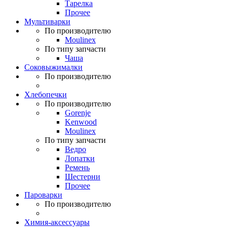
Тарелка
Прочее
Мультиварки
По производителю
Moulinex
По типу запчасти
Чаша
Соковыжималки
По производителю
Хлебопечки
По производителю
Gorenje
Kenwood
Moulinex
По типу запчасти
Ведро
Лопатки
Ремень
Шестерни
Прочее
Пароварки
По производителю
Химия-аксессуары