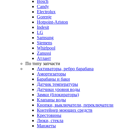
Bosch
Candy
Electrolux
Gorenje
Hotpoint-Ariston
Indesit
LG
Samsung
Siemens
Whirlpool
Zanussi
Атлант
По типу запчасти
Активаторы, ребро барабана
Амортизаторы
Барабаны и баки
Датчик температуры
Датчики уровня воды
Замки (блокираторы)
Клапаны воды
Кнопки, выключатели, переключатели
Контейнер моющих средств
Крестовины
Люки, стекла
Манжеты