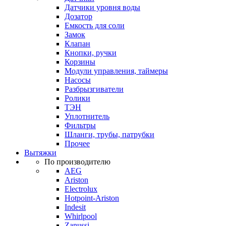
Датчики уровня воды
Дозатор
Емкость для соли
Замок
Клапан
Кнопки, ручки
Корзины
Модули управления, таймеры
Насосы
Разбрызгиватели
Ролики
ТЭН
Уплотнитель
Фильтры
Шланги, трубы, патрубки
Прочее
Вытяжки
По производителю
AEG
Ariston
Electrolux
Hotpoint-Ariston
Indesit
Whirlpool
Zanussi