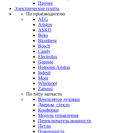
Прочее
Электрические плиты
По производителю
AEG
Ariston
ASKO
Beko
Blomberg
Bosch
Candy
Electrolux
Gorenje
Hotpoint-Ariston
Indesit
Mora
Whirlpool
Zanussi
По типу запчасти
Вентилятор духовки
Дверцы, стекло
Конфорки
Модуль управления
Переключатель мощности
Петли
Поверхность