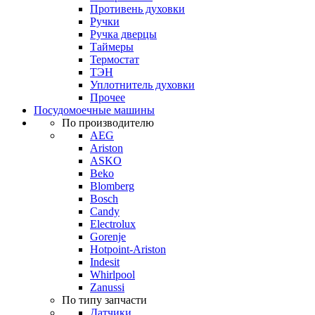
Противень духовки
Ручки
Ручка дверцы
Таймеры
Термостат
ТЭН
Уплотнитель духовки
Прочее
Посудомоечные машины
По производителю
AEG
Ariston
ASKO
Beko
Blomberg
Bosch
Candy
Electrolux
Gorenje
Hotpoint-Ariston
Indesit
Whirlpool
Zanussi
По типу запчасти
Датчики