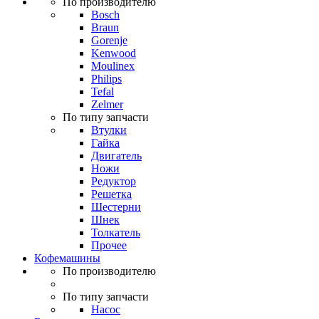
По производителю
Bosch
Braun
Gorenje
Kenwood
Moulinex
Philips
Tefal
Zelmer
По типу запчасти
Втулки
Гайка
Двигатель
Ножи
Редуктор
Решетка
Шестерни
Шнек
Толкатель
Прочее
Кофемашины
По производителю
По типу запчасти
Насос