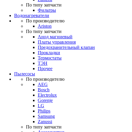
По типу запчасти
Фильтры
Водонагреватели
По производителю
Ariston
По типу запчасти
Анод магниевый
Платы управления
Предохранительный клапан
Прокладки
Термостаты
ТЭН
Прочее
Пылесосы
По производителю
AEG
Bosch
Electrolux
Gorenje
LG
Philips
Samsung
Zanussi
По типу запчасти