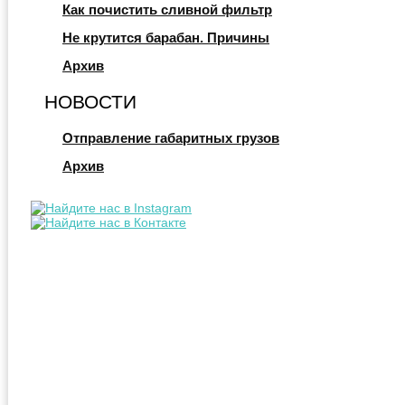
Как почистить сливной фильтр
Не крутится барабан. Причины
Архив
НОВОСТИ
Отправление габаритных грузов
Архив