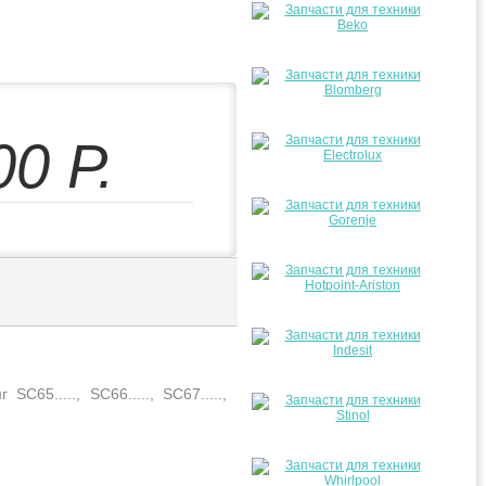
00
Р.
5....., SC66....., SC67.....,