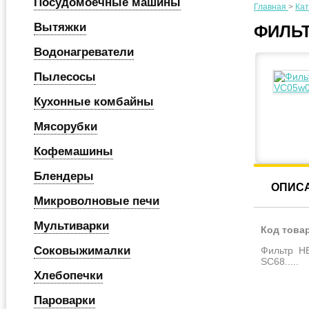
Посудомоечные машины
Главная
>
Кат
Вытяжки
ФИЛЬ
Водонагреватели
Пылесосы
Кухонные комбайны
Мясорубки
Кофемашины
Блендеры
ОПИС
Микроволновые печи
Мультиварки
Код това
Соковыжималки
Фильтр HE
SC68.....
Хлебопечки
Пароварки