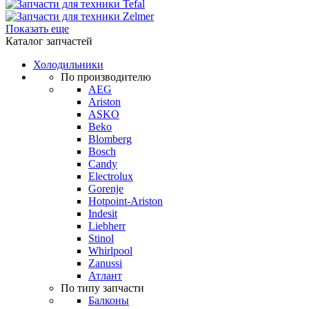
Показать еще
Каталог запчастей
Холодильники
По производителю
AEG
Ariston
ASKO
Beko
Blomberg
Bosch
Candy
Electrolux
Gorenje
Hotpoint-Ariston
Indesit
Liebherr
Stinol
Whirlpool
Zanussi
Атлант
По типу запчасти
Балконы