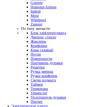
Gorenje
Hotpoint-Ariston
Indesit
Mora
Whirlpool
Zanussi
По типу запчасти
Блок электроподжига
Дверцы, стекло
Жиклеры
Конфорки
Кран газовый
Петли
Поверхности
Противень духовки
Решетки
Ручка дверцы
Ручки конфорок
Свечи поджига
Таймер
Термопара
Термостат
Уплотнитель духовки
Прочее
Электрические плиты