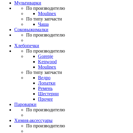
Мультиварки
По производителю
Moulinex
По типу запчасти
Чаша
Соковыжималки
По производителю
Хлебопечки
По производителю
Gorenje
Kenwood
Moulinex
По типу запчасти
Ведро
Лопатки
Ремень
Шестерни
Прочее
Пароварки
По производителю
Химия-аксессуары
По производителю