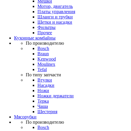
Мешки
Мотор, двигатель
Платы управления
Шланги и трубки
Щетки и насадки
Фильтры
Прочее
Кухонные комбайны
По производителю
Bosch
Braun
Kenwood
Moulinex
Tefal
По типу запчасти
Втулки
Насадки
Ножи
Ножки держатели
Терка
Чаша
Шестерня
Мясорубки
По производителю
Bosch