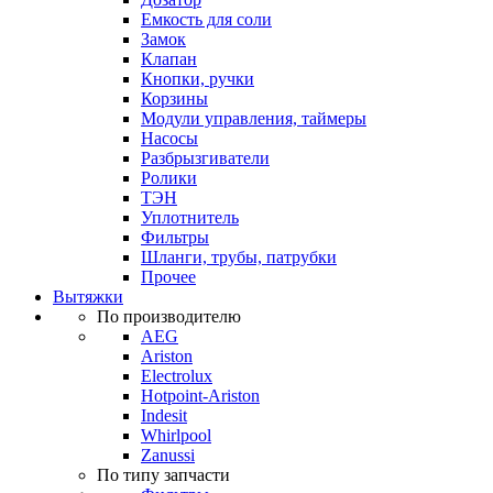
Емкость для соли
Замок
Клапан
Кнопки, ручки
Корзины
Модули управления, таймеры
Насосы
Разбрызгиватели
Ролики
ТЭН
Уплотнитель
Фильтры
Шланги, трубы, патрубки
Прочее
Вытяжки
По производителю
AEG
Ariston
Electrolux
Hotpoint-Ariston
Indesit
Whirlpool
Zanussi
По типу запчасти