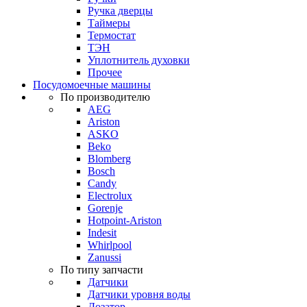
Ручка дверцы
Таймеры
Термостат
ТЭН
Уплотнитель духовки
Прочее
Посудомоечные машины
По производителю
AEG
Ariston
ASKO
Beko
Blomberg
Bosch
Candy
Electrolux
Gorenje
Hotpoint-Ariston
Indesit
Whirlpool
Zanussi
По типу запчасти
Датчики
Датчики уровня воды
Дозатор