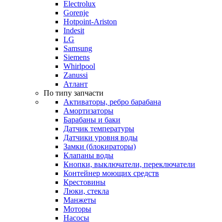
Electrolux
Gorenje
Hotpoint-Ariston
Indesit
LG
Samsung
Siemens
Whirlpool
Zanussi
Атлант
По типу запчасти
Активаторы, ребро барабана
Амортизаторы
Барабаны и баки
Датчик температуры
Датчики уровня воды
Замки (блокираторы)
Клапаны воды
Кнопки, выключатели, переключатели
Контейнер моющих средств
Крестовины
Люки, стекла
Манжеты
Моторы
Насосы