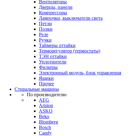
Вентиляторы
Дверцы, панели
Компрессоры
Лампочки, выключатели света
Петли
Полки
Реле
Ручки
Таймеры оттайки
Терморегулятор (термостаты)
ТЭН оттайки
Уплотнители
Фильтры
Электронный модуль, блок управления
Ящики
Прочее
Стиральные машины
По производителю
AEG
Ariston
ASKO
Beko
Blomberg
Bosch
Candy