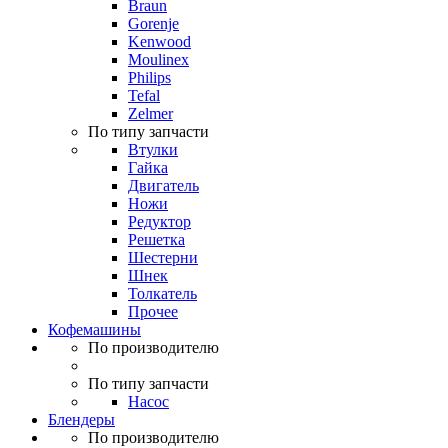
Braun
Gorenje
Kenwood
Moulinex
Philips
Tefal
Zelmer
По типу запчасти
Втулки
Гайка
Двигатель
Ножи
Редуктор
Решетка
Шестерни
Шнек
Толкатель
Прочее
Кофемашины
По производителю
По типу запчасти
Насос
Блендеры
По производителю