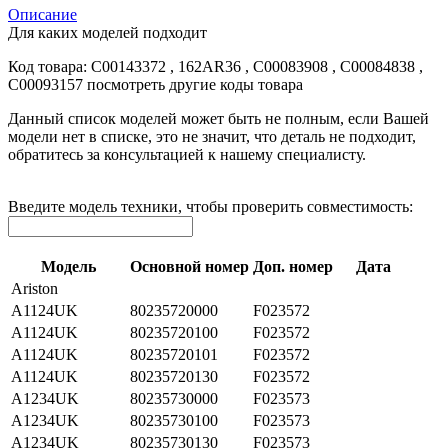
Описание
Для каких моделей подходит
Код товара:
C00143372
, 162AR36 , C00083908 , C00084838 ,
C00093157
посмотреть другие коды товара
Данный список моделей может быть не полным, если Вашей
модели нет в списке, это не значит, что деталь не подходит,
обратитесь за консультацией к нашему специалисту.
Введите модель техники, чтобы проверить совместимость:
Модель
Основной номер
Доп. номер
Дата
Ariston
A1124UK
80235720000
F023572
A1124UK
80235720100
F023572
A1124UK
80235720101
F023572
A1124UK
80235720130
F023572
A1234UK
80235730000
F023573
A1234UK
80235730100
F023573
A1234UK
80235730130
F023573