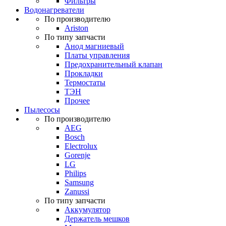
Фильтры
Водонагреватели
По производителю
Ariston
По типу запчасти
Анод магниевый
Платы управления
Предохранительный клапан
Прокладки
Термостаты
ТЭН
Прочее
Пылесосы
По производителю
AEG
Bosch
Electrolux
Gorenje
LG
Philips
Samsung
Zanussi
По типу запчасти
Аккумулятор
Держатель мешков