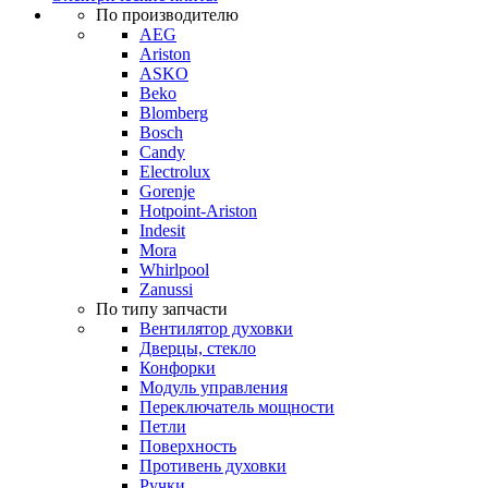
По производителю
AEG
Ariston
ASKO
Beko
Blomberg
Bosch
Candy
Electrolux
Gorenje
Hotpoint-Ariston
Indesit
Mora
Whirlpool
Zanussi
По типу запчасти
Вентилятор духовки
Дверцы, стекло
Конфорки
Модуль управления
Переключатель мощности
Петли
Поверхность
Противень духовки
Ручки