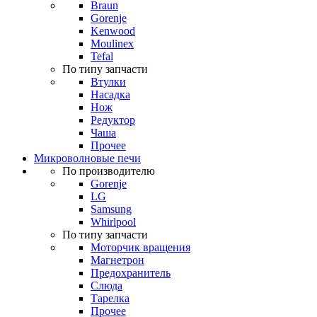
Braun
Gorenje
Kenwood
Moulinex
Tefal
По типу запчасти
Втулки
Насадка
Нож
Редуктор
Чаша
Прочее
Микроволновые печи
По производителю
Gorenje
LG
Samsung
Whirlpool
По типу запчасти
Моторчик вращения
Магнетрон
Предохранитель
Слюда
Тарелка
Прочее