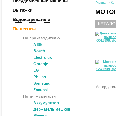
Посудомоечные машины
Главная
>
Кат
Вытяжки
МОТОР
Водонагреватели
КАТАЛО
Пылесосы
По производителю
AEG
Bosch
Electrolux
Gorenje
LG
Philips
Samsung
Мотор, двиг
Zanussi
По типу запчасти
Аккумулятор
Держатель мешков
Мешки