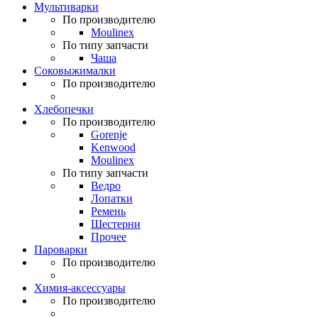
Мультиварки
По производителю
Moulinex
По типу запчасти
Чаша
Соковыжималки
По производителю
Хлебопечки
По производителю
Gorenje
Kenwood
Moulinex
По типу запчасти
Ведро
Лопатки
Ремень
Шестерни
Прочее
Пароварки
По производителю
Химия-аксессуары
По производителю