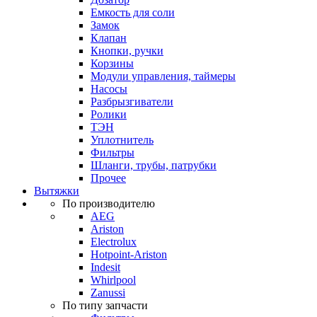
Емкость для соли
Замок
Клапан
Кнопки, ручки
Корзины
Модули управления, таймеры
Насосы
Разбрызгиватели
Ролики
ТЭН
Уплотнитель
Фильтры
Шланги, трубы, патрубки
Прочее
Вытяжки
По производителю
AEG
Ariston
Electrolux
Hotpoint-Ariston
Indesit
Whirlpool
Zanussi
По типу запчасти