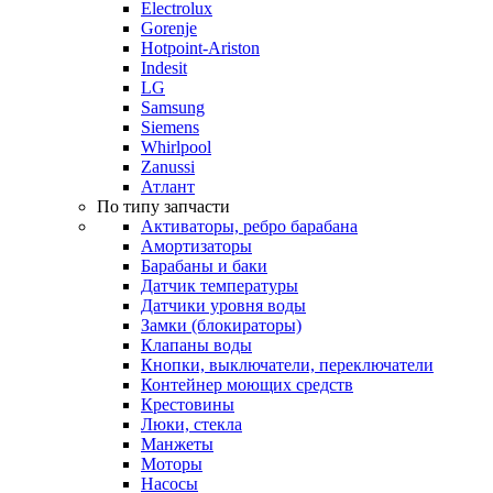
Electrolux
Gorenje
Hotpoint-Ariston
Indesit
LG
Samsung
Siemens
Whirlpool
Zanussi
Атлант
По типу запчасти
Активаторы, ребро барабана
Амортизаторы
Барабаны и баки
Датчик температуры
Датчики уровня воды
Замки (блокираторы)
Клапаны воды
Кнопки, выключатели, переключатели
Контейнер моющих средств
Крестовины
Люки, стекла
Манжеты
Моторы
Насосы