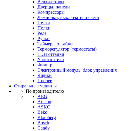
Вентиляторы
Дверцы, панели
Компрессоры
Лампочки, выключатели света
Петли
Полки
Реле
Ручки
Таймеры оттайки
Терморегулятор (термостаты)
ТЭН оттайки
Уплотнители
Фильтры
Электронный модуль, блок управления
Ящики
Прочее
Стиральные машины
По производителю
AEG
Ariston
ASKO
Beko
Blomberg
Bosch
Candy