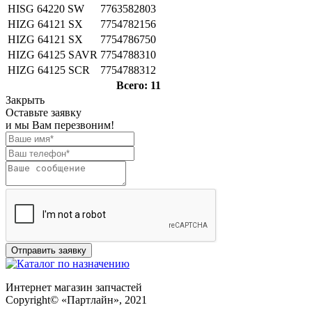
HISG 64220 SW
7763582803
HIZG 64121 SX
7754782156
HIZG 64121 SX
7754786750
HIZG 64125 SAVR
7754788310
HIZG 64125 SCR
7754788312
Всего: 11
Закрыть
Оставьте заявку
и мы Вам перезвоним!
Интернет магазин запчастей
Copyright© «Партлайн», 2021