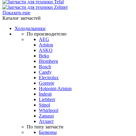
Показать еще
Каталог запчастей
Холодильники
По производителю
AEG
Ariston
ASKO
Beko
Blomberg
Bosch
Candy
Electrolux
Gorenje
Hotpoint-Ariston
Indesit
Liebherr
Stinol
Whirlpool
Zanussi
Атлант
По типу запчасти
Балконы