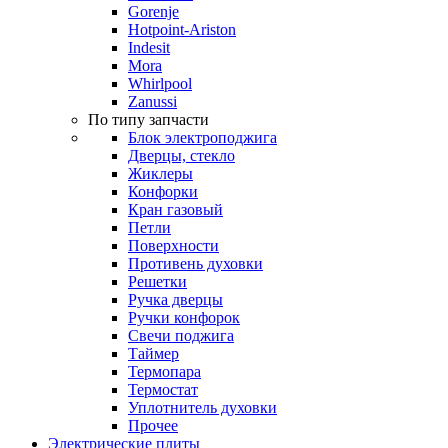
Gorenje
Hotpoint-Ariston
Indesit
Mora
Whirlpool
Zanussi
По типу запчасти
Блок электроподжига
Дверцы, стекло
Жиклеры
Конфорки
Кран газовый
Петли
Поверхности
Противень духовки
Решетки
Ручка дверцы
Ручки конфорок
Свечи поджига
Таймер
Термопара
Термостат
Уплотнитель духовки
Прочее
Электрические плиты