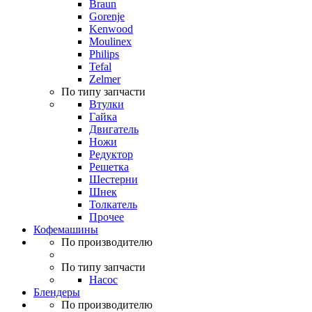
Braun
Gorenje
Kenwood
Moulinex
Philips
Tefal
Zelmer
По типу запчасти
Втулки
Гайка
Двигатель
Ножи
Редуктор
Решетка
Шестерни
Шнек
Толкатель
Прочее
Кофемашины
По производителю
По типу запчасти
Насос
Блендеры
По производителю