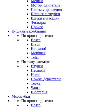
Мешки
Мотор, двигатель
Платы управления
Шланги и трубки
Щетки и насадки
Фильтры
Прочее
Кухонные комбайны
По производителю
Bosch
Braun
Kenwood
Moulinex
Tefal
По типу запчасти
Втулки
Насадки
Ножи
Ножки держатели
Терка
Чаша
Шестерня
Мясорубки
По производителю
Bosch