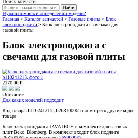
Поиск запчасти
Нужна помощь в определении модели?
Главная
>
Каталог запчастей
>
Газовые плиты
>
Блок
электроподжига
>
Блок электроподжига с свечами для
газовой плиты
Блок электроподжига с
свечами для газовой плиты
2170.00
Р.
Описание
Для каких моделей подходит
Код товара:
b110241215
, b268100065
посмотреть другие коды
товара
Блок электроподжига JAVATECH в комплекте для газовых
плит Beko, Blomberg. В комплект входит блок поджига
268100065 и четыре свечи
268900035
.