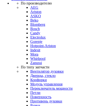
По производителю
AEG
Ariston
ASKO
Beko
Blomberg
Bosch
Candy
Electrolux
Gorenje
Hotpoint-Ariston
Indesit
Mora
Whirlpool
Zanussi
По типу запчасти
Вентилятор духовки
Дверцы, стекло
Конфорки
Модуль управления
Переключатель мощности
Петли
Поверхность
Противень духовки
Ручки