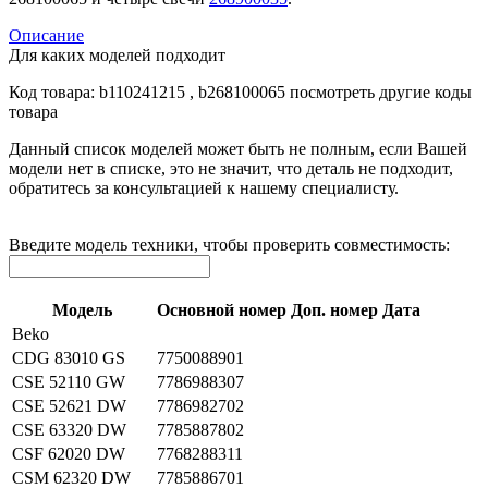
Описание
Для каких моделей подходит
Код товара:
b110241215
, b268100065
посмотреть другие коды
товара
Данный список моделей может быть не полным, если Вашей
модели нет в списке, это не значит, что деталь не подходит,
обратитесь за консультацией к нашему специалисту.
Введите модель техники, чтобы проверить совместимость:
Модель
Основной номер
Доп. номер
Дата
Beko
CDG 83010 GS
7750088901
CSE 52110 GW
7786988307
CSE 52621 DW
7786982702
CSE 63320 DW
7785887802
CSF 62020 DW
7768288311
CSM 62320 DW
7785886701