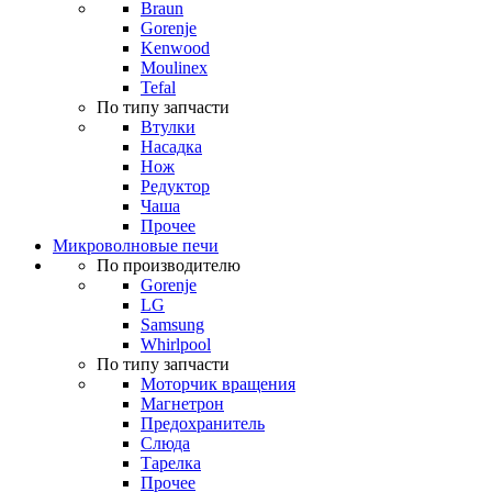
Braun
Gorenje
Kenwood
Moulinex
Tefal
По типу запчасти
Втулки
Насадка
Нож
Редуктор
Чаша
Прочее
Микроволновые печи
По производителю
Gorenje
LG
Samsung
Whirlpool
По типу запчасти
Моторчик вращения
Магнетрон
Предохранитель
Слюда
Тарелка
Прочее