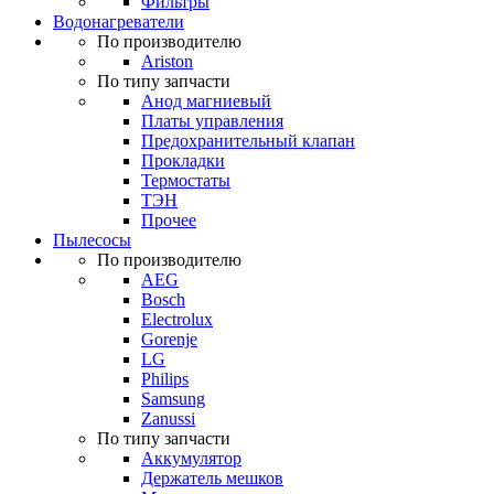
Фильтры
Водонагреватели
По производителю
Ariston
По типу запчасти
Анод магниевый
Платы управления
Предохранительный клапан
Прокладки
Термостаты
ТЭН
Прочее
Пылесосы
По производителю
AEG
Bosch
Electrolux
Gorenje
LG
Philips
Samsung
Zanussi
По типу запчасти
Аккумулятор
Держатель мешков