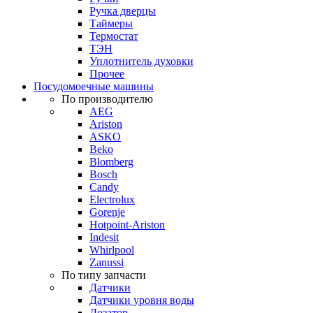
Ручка дверцы
Таймеры
Термостат
ТЭН
Уплотнитель духовки
Прочее
Посудомоечные машины
По производителю
AEG
Ariston
ASKO
Beko
Blomberg
Bosch
Candy
Electrolux
Gorenje
Hotpoint-Ariston
Indesit
Whirlpool
Zanussi
По типу запчасти
Датчики
Датчики уровня воды
Дозатор