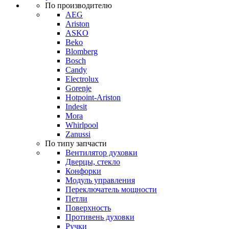
По производителю
AEG
Ariston
ASKO
Beko
Blomberg
Bosch
Candy
Electrolux
Gorenje
Hotpoint-Ariston
Indesit
Mora
Whirlpool
Zanussi
По типу запчасти
Вентилятор духовки
Дверцы, стекло
Конфорки
Модуль управления
Переключатель мощности
Петли
Поверхность
Противень духовки
Ручки