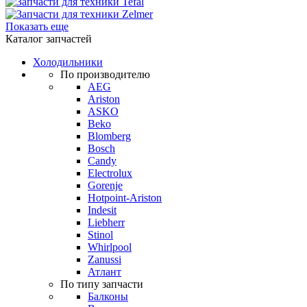
Показать еще
Каталог запчастей
Холодильники
По производителю
AEG
Ariston
ASKO
Beko
Blomberg
Bosch
Candy
Electrolux
Gorenje
Hotpoint-Ariston
Indesit
Liebherr
Stinol
Whirlpool
Zanussi
Атлант
По типу запчасти
Балконы