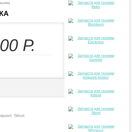
льника
КА
.00
Р.
oint, Stinol.