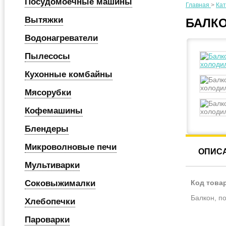
Посудомоечные машины
Главная
>
Кат
Вытяжки
БАЛКО
Водонагреватели
Пылесосы
Кухонные комбайны
Мясорубки
Кофемашины
Блендеры
Микроволновые печи
ОПИС
Мультиварки
Соковыжималки
Код това
Балкон, по
Хлебопечки
Пароварки