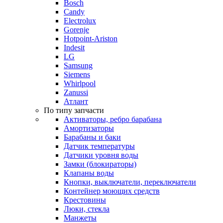
Bosch
Candy
Electrolux
Gorenje
Hotpoint-Ariston
Indesit
LG
Samsung
Siemens
Whirlpool
Zanussi
Атлант
По типу запчасти
Активаторы, ребро барабана
Амортизаторы
Барабаны и баки
Датчик температуры
Датчики уровня воды
Замки (блокираторы)
Клапаны воды
Кнопки, выключатели, переключатели
Контейнер моющих средств
Крестовины
Люки, стекла
Манжеты