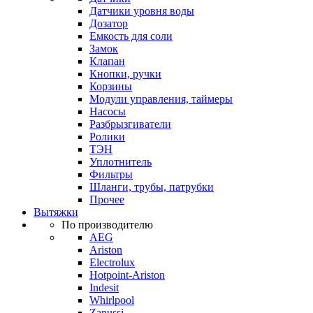
Датчики уровня воды
Дозатор
Емкость для соли
Замок
Клапан
Кнопки, ручки
Корзины
Модули управления, таймеры
Насосы
Разбрызгиватели
Ролики
ТЭН
Уплотнитель
Фильтры
Шланги, трубы, патрубки
Прочее
Вытяжки
По производителю
AEG
Ariston
Electrolux
Hotpoint-Ariston
Indesit
Whirlpool
Zanussi