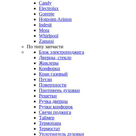
Candy
Electrolux
Gorenje
Hotpoint-Ariston
Indesit
Mora
Whirlpool
Zanussi
По типу запчасти
Блок электроподжига
Дверцы, стекло
Жиклеры
Конфорки
Кран газовый
Петли
Поверхности
Противень духовки
Решетки
Ручка дверцы
Ручки конфорок
Свечи поджига
Таймер
Термопара
Термостат
Уплотнитель духовки