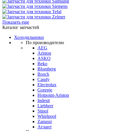
Показать еще
Каталог запчастей
Холодильники
По производителю
AEG
Ariston
ASKO
Beko
Blomberg
Bosch
Candy
Electrolux
Gorenje
Hotpoint-Ariston
Indesit
Liebherr
Stinol
Whirlpool
Zanussi
Атлант