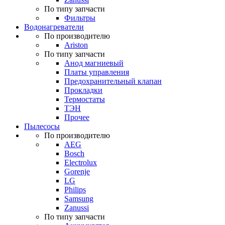
По типу запчасти
Фильтры
Водонагреватели
По производителю
Ariston
По типу запчасти
Анод магниевый
Платы управления
Предохранительный клапан
Прокладки
Термостаты
ТЭН
Прочее
Пылесосы
По производителю
AEG
Bosch
Electrolux
Gorenje
LG
Philips
Samsung
Zanussi
По типу запчасти