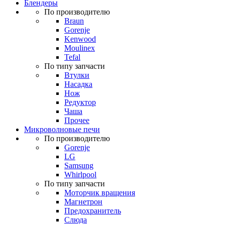
Блендеры
По производителю
Braun
Gorenje
Kenwood
Moulinex
Tefal
По типу запчасти
Втулки
Насадка
Нож
Редуктор
Чаша
Прочее
Микроволновые печи
По производителю
Gorenje
LG
Samsung
Whirlpool
По типу запчасти
Моторчик вращения
Магнетрон
Предохранитель
Слюда