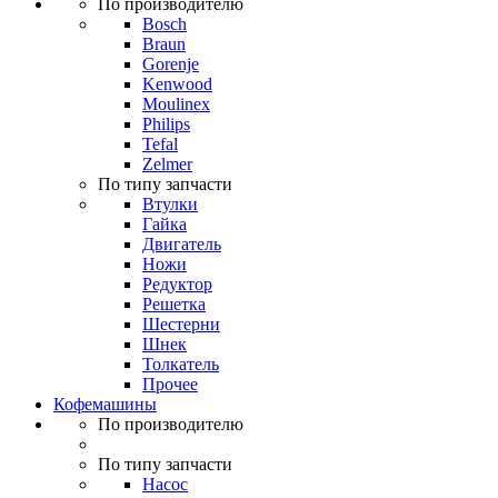
По производителю
Bosch
Braun
Gorenje
Kenwood
Moulinex
Philips
Tefal
Zelmer
По типу запчасти
Втулки
Гайка
Двигатель
Ножи
Редуктор
Решетка
Шестерни
Шнек
Толкатель
Прочее
Кофемашины
По производителю
По типу запчасти
Насос