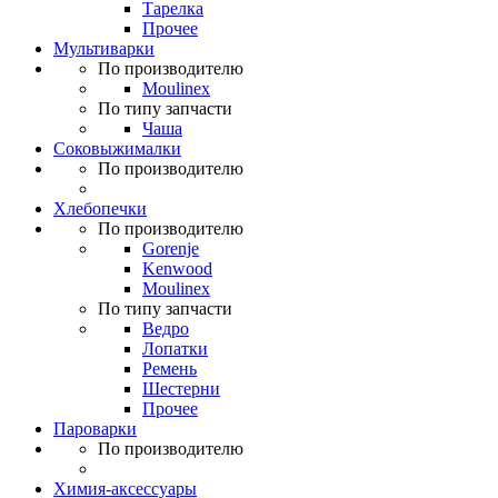
Тарелка
Прочее
Мультиварки
По производителю
Moulinex
По типу запчасти
Чаша
Соковыжималки
По производителю
Хлебопечки
По производителю
Gorenje
Kenwood
Moulinex
По типу запчасти
Ведро
Лопатки
Ремень
Шестерни
Прочее
Пароварки
По производителю
Химия-аксессуары