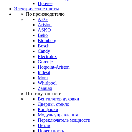
Прочее
Электрические плиты
По производителю
AEG
Ariston
ASKO
Beko
Blomberg
Bosch
Candy
Electrolux
Gorenje
Hotpoint-Ariston
Indesit
Mora
Whirlpool
Zanussi
По типу запчасти
Вентилятор духовки
Дверцы, стекло
Конфорки
Модуль управления
Переключатель мощности
Петли
Поверхность