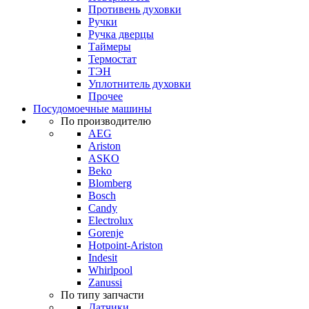
Противень духовки
Ручки
Ручка дверцы
Таймеры
Термостат
ТЭН
Уплотнитель духовки
Прочее
Посудомоечные машины
По производителю
AEG
Ariston
ASKO
Beko
Blomberg
Bosch
Candy
Electrolux
Gorenje
Hotpoint-Ariston
Indesit
Whirlpool
Zanussi
По типу запчасти
Датчики