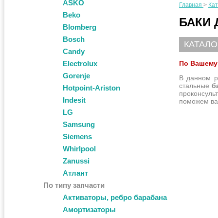
ASKO
Главная
>
Кат
Beko
БАКИ 
Blomberg
Bosch
КАТАЛО
Candy
Electrolux
По Вашему 
Gorenje
В данном р
стальные
б
Hotpoint-Ariston
проконсуль
Indesit
поможем ва
LG
Samsung
Siemens
Whirlpool
Zanussi
Атлант
По типу запчасти
Активаторы, ребро барабана
Амортизаторы