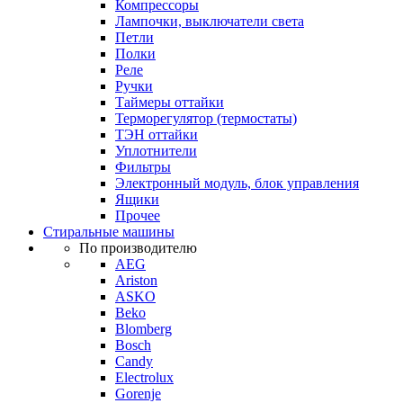
Компрессоры
Лампочки, выключатели света
Петли
Полки
Реле
Ручки
Таймеры оттайки
Терморегулятор (термостаты)
ТЭН оттайки
Уплотнители
Фильтры
Электронный модуль, блок управления
Ящики
Прочее
Стиральные машины
По производителю
AEG
Ariston
ASKO
Beko
Blomberg
Bosch
Candy
Electrolux
Gorenje