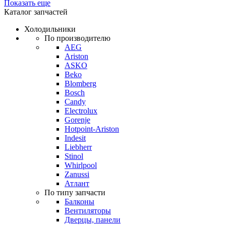
Показать еще
Каталог запчастей
Холодильники
По производителю
AEG
Ariston
ASKO
Beko
Blomberg
Bosch
Candy
Electrolux
Gorenje
Hotpoint-Ariston
Indesit
Liebherr
Stinol
Whirlpool
Zanussi
Атлант
По типу запчасти
Балконы
Вентиляторы
Дверцы, панели