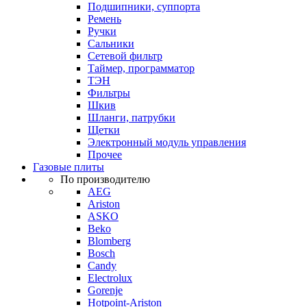
Подшипники, суппорта
Ремень
Ручки
Сальники
Сетевой фильтр
Таймер, программатор
ТЭН
Фильтры
Шкив
Шланги, патрубки
Щетки
Электронный модуль управления
Прочее
Газовые плиты
По производителю
AEG
Ariston
ASKO
Beko
Blomberg
Bosch
Candy
Electrolux
Gorenje
Hotpoint-Ariston