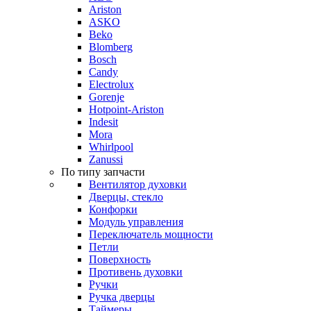
Ariston
ASKO
Beko
Blomberg
Bosch
Candy
Electrolux
Gorenje
Hotpoint-Ariston
Indesit
Mora
Whirlpool
Zanussi
По типу запчасти
Вентилятор духовки
Дверцы, стекло
Конфорки
Модуль управления
Переключатель мощности
Петли
Поверхность
Противень духовки
Ручки
Ручка дверцы
Таймеры