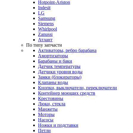
Hotpoint-Ariston
Indesit
LG
Samsung
Siemens
Whirlpool
Zanussi
Атлант
По типу запчасти
Активаторы, ребро барабана
Амортизаторы
Барабаны и баки
Датчик температуры
Датчики уровня воды
Замки (блокираторы)
Клапаны воды
Кнопки, выключатели, переключатели
Контейнер моющих средств
Крестовины
Люки, стекла
Манжеты
Моторы
Насосы
Ножки и подставки
Петли