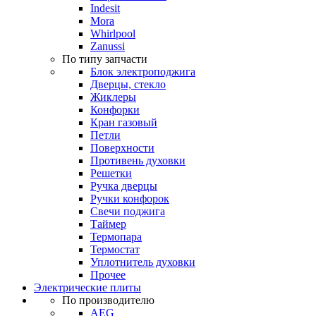
Indesit
Mora
Whirlpool
Zanussi
По типу запчасти
Блок электроподжига
Дверцы, стекло
Жиклеры
Конфорки
Кран газовый
Петли
Поверхности
Противень духовки
Решетки
Ручка дверцы
Ручки конфорок
Свечи поджига
Таймер
Термопара
Термостат
Уплотнитель духовки
Прочее
Электрические плиты
По производителю
AEG